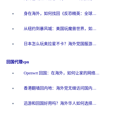
身在海外，如何找回《反恐精英：全球攻势》国服的丝滑手感？一份给你的终极指南
从纽约到暴风城：美国玩魔兽世界，如何找到你的最佳网络航线
日本怎么玩奥拉星不卡？海外党国服游戏加速器选择全攻略
回国代理vpn
Openwrt 回国：在海外，如何让家的网络触手可及
香港翻墙回内地：海外党无缝访问国内资源的加速器选择全攻略
迅游和回国好用吗？海外华人如何选择靠谱的回国加速器