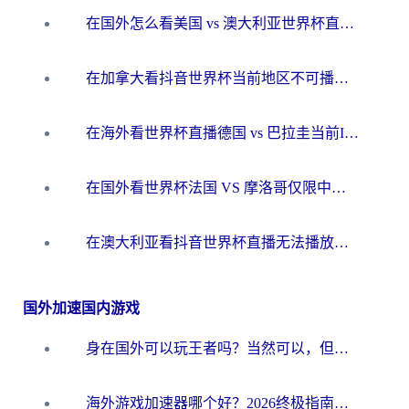
在国外怎么看美国 vs 澳大利亚世界杯直播？海外党必藏的中文解说观赛指南
在加拿大看抖音世界杯当前地区不可播放？海外党体育观赛终极指南
在海外看世界杯直播德国 vs 巴拉圭当前IP受限制？这篇指南帮你轻松解决地区限制
在国外看世界杯法国 VS 摩洛哥仅限中国大陆？别让地域限制拦下你的欢呼
在澳大利亚看抖音世界杯直播无法播放？海外党体育观赛终极指南来了！
国外加速国内游戏
身在国外可以玩王者吗？当然可以，但你需要这份“加速”指南
海外游戏加速器哪个好？2026终极指南帮你畅玩国服+解决卡顿难题