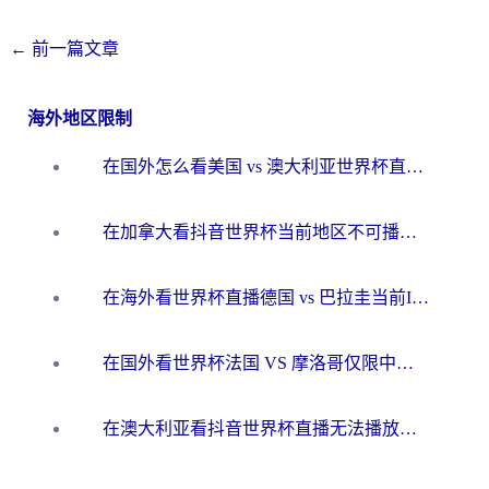
←
前一篇文章
海外地区限制
在国外怎么看美国 vs 澳大利亚世界杯直播？海外党必藏的中文解说观赛指南
在加拿大看抖音世界杯当前地区不可播放？海外党体育观赛终极指南
在海外看世界杯直播德国 vs 巴拉圭当前IP受限制？这篇指南帮你轻松解决地区限制
在国外看世界杯法国 VS 摩洛哥仅限中国大陆？别让地域限制拦下你的欢呼
在澳大利亚看抖音世界杯直播无法播放？海外党体育观赛终极指南来了！