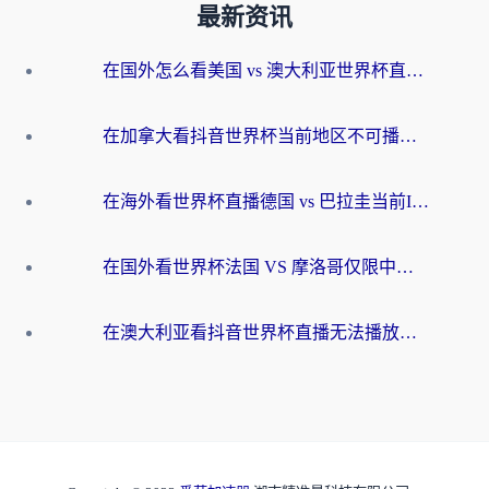
最新资讯
在国外怎么看美国 vs 澳大利亚世界杯直播？海外党必藏的中文解说观赛指南
在加拿大看抖音世界杯当前地区不可播放？海外党体育观赛终极指南
在海外看世界杯直播德国 vs 巴拉圭当前IP受限制？这篇指南帮你轻松解决地区限制
在国外看世界杯法国 VS 摩洛哥仅限中国大陆？别让地域限制拦下你的欢呼
在澳大利亚看抖音世界杯直播无法播放？海外党体育观赛终极指南来了！