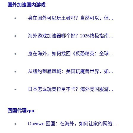
国外加速国内游戏
身在国外可以玩王者吗？当然可以，但你需要这份“加速”指南
海外游戏加速器哪个好？2026终极指南帮你畅玩国服+解决卡顿难题
身在海外，如何找回《反恐精英：全球攻势》国服的丝滑手感？一份给你的终极指南
从纽约到暴风城：美国玩魔兽世界，如何找到你的最佳网络航线
日本怎么玩奥拉星不卡？海外党国服游戏加速器选择全攻略
回国代理vpn
Openwrt 回国：在海外，如何让家的网络触手可及