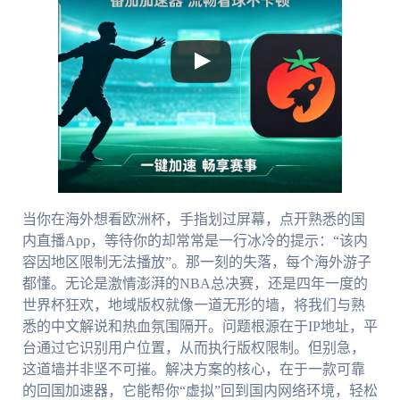
当你在海外想看欧洲杯，手指划过屏幕，点开熟悉的国
内直播App，等待你的却常常是一行冰冷的提示：“该内
容因地区限制无法播放”。那一刻的失落，每个海外游子
都懂。无论是激情澎湃的NBA总决赛，还是四年一度的
世界杯狂欢，地域版权就像一道无形的墙，将我们与熟
悉的中文解说和热血氛围隔开。问题根源在于IP地址，平
台通过它识别用户位置，从而执行版权限制。但别急，
这道墙并非坚不可摧。解决方案的核心，在于一款可靠
的回国加速器，它能帮你“虚拟”回到国内网络环境，轻松