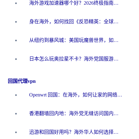
海外游戏加速器哪个好？2026终极指南帮你畅玩国服+解决卡顿难题
身在海外，如何找回《反恐精英：全球攻势》国服的丝滑手感？一份给你的终极指南
从纽约到暴风城：美国玩魔兽世界，如何找到你的最佳网络航线
日本怎么玩奥拉星不卡？海外党国服游戏加速器选择全攻略
回国代理vpn
Openwrt 回国：在海外，如何让家的网络触手可及
香港翻墙回内地：海外党无缝访问国内资源的加速器选择全攻略
迅游和回国好用吗？海外华人如何选择靠谱的回国加速器