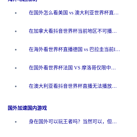
在国外怎么看美国 vs 澳大利亚世界杯直播？海外党必藏的中文解说观赛指南
在加拿大看抖音世界杯当前地区不可播放？海外党体育观赛终极指南
在海外看世界杯直播德国 vs 巴拉圭当前IP受限制？这篇指南帮你轻松解决地区限制
在国外看世界杯法国 VS 摩洛哥仅限中国大陆？别让地域限制拦下你的欢呼
在澳大利亚看抖音世界杯直播无法播放？海外党体育观赛终极指南来了！
国外加速国内游戏
身在国外可以玩王者吗？当然可以，但你需要这份“加速”指南