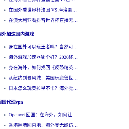
在国外看世界杯法国 VS 摩洛哥仅限中国大陆？别让地域限制拦下你的欢呼
在澳大利亚看抖音世界杯直播无法播放？海外党体育观赛终极指南来了！
国外加速国内游戏
身在国外可以玩王者吗？当然可以，但你需要这份“加速”指南
海外游戏加速器哪个好？2026终极指南帮你畅玩国服+解决卡顿难题
身在海外，如何找回《反恐精英：全球攻势》国服的丝滑手感？一份给你的终极指南
从纽约到暴风城：美国玩魔兽世界，如何找到你的最佳网络航线
日本怎么玩奥拉星不卡？海外党国服游戏加速器选择全攻略
回国代理vpn
Openwrt 回国：在海外，如何让家的网络触手可及
香港翻墙回内地：海外党无缝访问国内资源的加速器选择全攻略