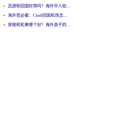
迅游和回国好用吗？海外华人如何选择靠谱的回国加速器
海外党必看：Clash回国机场怎么选？一篇搞定无缝访问国内资源的全攻略
穿梭和松果哪个好？海外游子的数字归乡路，到底该怎么选