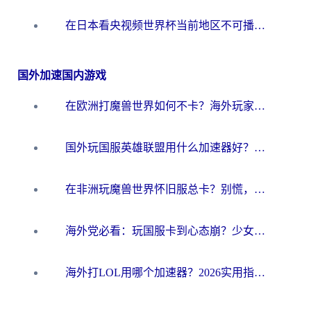
在日本看央视频世界杯当前地区不可播放？海外党体育观赛终极指南
国外加速国内游戏
在欧洲打魔兽世界如何不卡？海外玩家的国服游戏加速终极攻略
国外玩国服英雄联盟用什么加速器好？海外党亲测有效的国服游戏加速指南
在非洲玩魔兽世界怀旧服总卡？别慌，这份指南帮你丝滑开荒
海外党必看：玩国服卡到心态崩？少女前线云图计划加速器免费推荐+碧蓝航线足球世界流畅攻略
海外打LOL用哪个加速器？2026实用指南：从延迟到设备适配，一篇解决你的国服游戏痛点