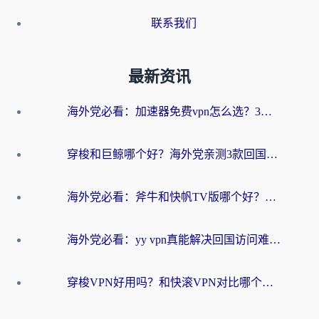
联系我们
最新资讯
海外党必看：加速器免费vpn怎么选？3步教你无缝访问国内资源
穿梭和巨鲸哪个好？海外党亲测3款回国加速器，教你避开90%的坑
海外党必看：斧牛和快帆TV版哪个好？3分钟选对回国加速器，无缝刷B站、追热剧
海外党必看：yy vpn真能解决回国访问难题？附云极initap测评+免费方案对比
穿梭VPN好用吗？和快滚VPN对比哪个回国效果更好？海外党选回国加速器必看指南