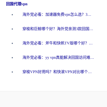
回国代理vpn
海外党必看：加速器免费vpn怎么选？3步教你无缝访问国内资源
穿梭和巨鲸哪个好？海外党亲测3款回国加速器，教你避开90%的坑
海外党必看：斧牛和快帆TV版哪个好？3分钟选对回国加速器，无缝刷B站、追热剧
海外党必看：yy vpn真能解决回国访问难题？附云极initap测评+免费方案对比
穿梭VPN好用吗？和快滚VPN对比哪个回国效果更好？海外党选回国加速器必看指南