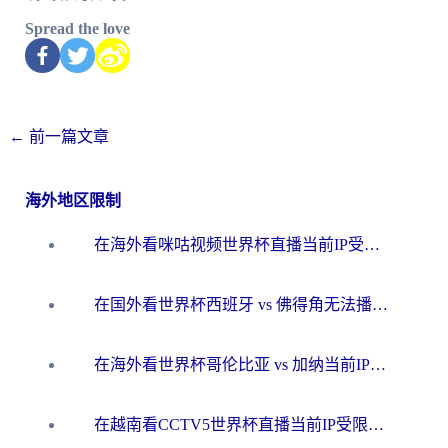
Spread the love
←
前一篇文章
海外地区限制
在海外看咪咕视频世界杯直播当前IP受限制？这篇指南帮你搞定所有体育赛事观看难题
在国外看世界杯西班牙 vs 佛得角无法播放？这篇指南帮你解锁所有中文体育直播
在海外看世界杯哥伦比亚 vs 加纳当前IP受限制？这篇指南帮你流畅看中文解说赛事
在越南看CCTV5世界杯直播当前IP受限制？海外党体育观赛终极指南来了