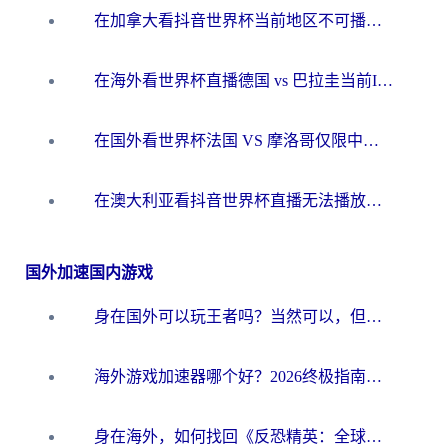
在加拿大看抖音世界杯当前地区不可播放？海外党体育观赛终极指南
在海外看世界杯直播德国 vs 巴拉圭当前IP受限制？这篇指南帮你轻松解决地区限制
在国外看世界杯法国 VS 摩洛哥仅限中国大陆？别让地域限制拦下你的欢呼
在澳大利亚看抖音世界杯直播无法播放？海外党体育观赛终极指南来了！
国外加速国内游戏
身在国外可以玩王者吗？当然可以，但你需要这份“加速”指南
海外游戏加速器哪个好？2026终极指南帮你畅玩国服+解决卡顿难题
身在海外，如何找回《反恐精英：全球攻势》国服的丝滑手感？一份给你的终极指南