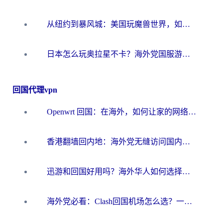
从纽约到暴风城：美国玩魔兽世界，如何找到你的最佳网络航线
日本怎么玩奥拉星不卡？海外党国服游戏加速器选择全攻略
回国代理vpn
Openwrt 回国：在海外，如何让家的网络触手可及
香港翻墙回内地：海外党无缝访问国内资源的加速器选择全攻略
迅游和回国好用吗？海外华人如何选择靠谱的回国加速器
海外党必看：Clash回国机场怎么选？一篇搞定无缝访问国内资源的全攻略