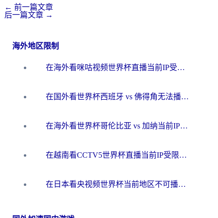
←
前一篇文章
后一篇文章
→
海外地区限制
在海外看咪咕视频世界杯直播当前IP受限制？这篇指南帮你搞定所有体育赛事观看难题
在国外看世界杯西班牙 vs 佛得角无法播放？这篇指南帮你解锁所有中文体育直播
在海外看世界杯哥伦比亚 vs 加纳当前IP受限制？这篇指南帮你流畅看中文解说赛事
在越南看CCTV5世界杯直播当前IP受限制？海外党体育观赛终极指南来了
在日本看央视频世界杯当前地区不可播放？海外党体育观赛终极指南