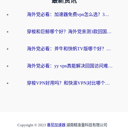
最新资讯
海外党必看：加速器免费vpn怎么选？3步教你无缝访问国内资源
穿梭和巨鲸哪个好？海外党亲测3款回国加速器，教你避开90%的坑
海外党必看：斧牛和快帆TV版哪个好？3分钟选对回国加速器，无缝刷B站、追热剧
海外党必看：yy vpn真能解决回国访问难题？附云极initap测评+免费方案对比
穿梭VPN好用吗？和快滚VPN对比哪个回国效果更好？海外党选回国加速器必看指南
Copyright © 2023
番茄加速器
湖南精准量科技有限公司