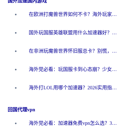
国外加速国内游戏
在欧洲打魔兽世界如何不卡？海外玩家的国服游戏加速终极攻略
国外玩国服英雄联盟用什么加速器好？海外党亲测有效的国服游戏加速指南
在非洲玩魔兽世界怀旧服总卡？别慌，这份指南帮你丝滑开荒
海外党必看：玩国服卡到心态崩？少女前线云图计划加速器免费推荐+碧蓝航线足球世界流畅攻略
海外打LOL用哪个加速器？2026实用指南：从延迟到设备适配，一篇解决你的国服游戏痛点
回国代理vpn
海外党必看：加速器免费vpn怎么选？3步教你无缝访问国内资源