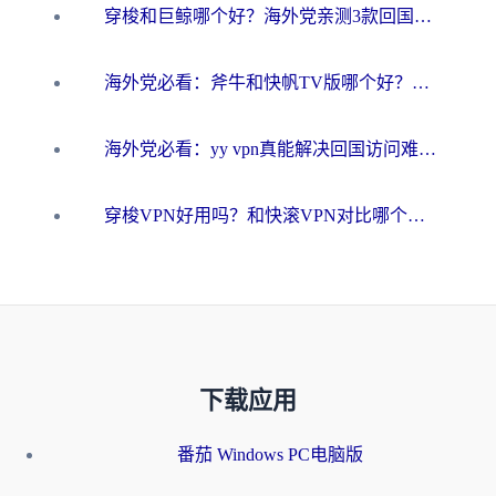
穿梭和巨鲸哪个好？海外党亲测3款回国加速器，教你避开90%的坑
海外党必看：斧牛和快帆TV版哪个好？3分钟选对回国加速器，无缝刷B站、追热剧
海外党必看：yy vpn真能解决回国访问难题？附云极initap测评+免费方案对比
穿梭VPN好用吗？和快滚VPN对比哪个回国效果更好？海外党选回国加速器必看指南
下载应用
番茄 Windows PC电脑版