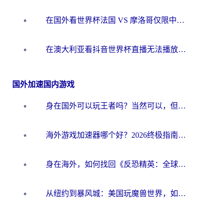
在国外看世界杯法国 VS 摩洛哥仅限中国大陆？别让地域限制拦下你的欢呼
在澳大利亚看抖音世界杯直播无法播放？海外党体育观赛终极指南来了！
国外加速国内游戏
身在国外可以玩王者吗？当然可以，但你需要这份“加速”指南
海外游戏加速器哪个好？2026终极指南帮你畅玩国服+解决卡顿难题
身在海外，如何找回《反恐精英：全球攻势》国服的丝滑手感？一份给你的终极指南
从纽约到暴风城：美国玩魔兽世界，如何找到你的最佳网络航线