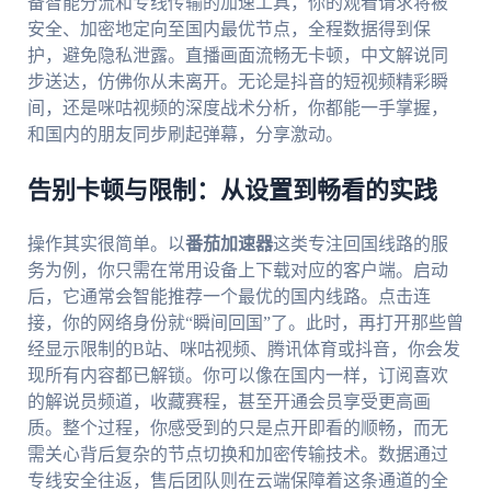
备智能分流和专线传输的加速工具，你的观看请求将被
安全、加密地定向至国内最优节点，全程数据得到保
护，避免隐私泄露。直播画面流畅无卡顿，中文解说同
步送达，仿佛你从未离开。无论是抖音的短视频精彩瞬
间，还是咪咕视频的深度战术分析，你都能一手掌握，
和国内的朋友同步刷起弹幕，分享激动。
告别卡顿与限制：从设置到畅看的实践
操作其实很简单。以
番茄加速器
这类专注回国线路的服
务为例，你只需在常用设备上下载对应的客户端。启动
后，它通常会智能推荐一个最优的国内线路。点击连
接，你的网络身份就“瞬间回国”了。此时，再打开那些曾
经显示限制的B站、咪咕视频、腾讯体育或抖音，你会发
现所有内容都已解锁。你可以像在国内一样，订阅喜欢
的解说员频道，收藏赛程，甚至开通会员享受更高画
质。整个过程，你感受到的只是点开即看的顺畅，而无
需关心背后复杂的节点切换和加密传输技术。数据通过
专线安全往返，售后团队则在云端保障着这条通道的全