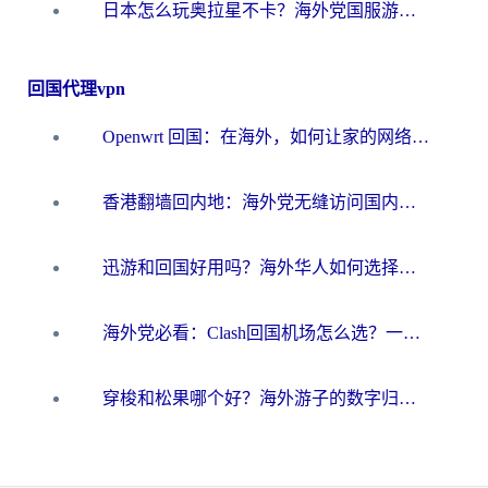
日本怎么玩奥拉星不卡？海外党国服游戏加速器选择全攻略
回国代理vpn
Openwrt 回国：在海外，如何让家的网络触手可及
香港翻墙回内地：海外党无缝访问国内资源的加速器选择全攻略
迅游和回国好用吗？海外华人如何选择靠谱的回国加速器
海外党必看：Clash回国机场怎么选？一篇搞定无缝访问国内资源的全攻略
穿梭和松果哪个好？海外游子的数字归乡路，到底该怎么选