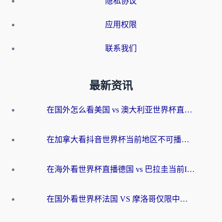
隐私协议
应用权限
联系我们
最新资讯
在国外怎么看美国 vs 澳大利亚世界杯直播？海外党必藏的中文解说观赛指南
在加拿大看抖音世界杯当前地区不可播放？海外党体育观赛终极指南
在海外看世界杯直播德国 vs 巴拉圭当前IP受限制？这篇指南帮你轻松解决地区限制
在国外看世界杯法国 VS 摩洛哥仅限中国大陆？别让地域限制拦下你的欢呼