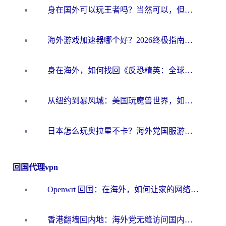
身在国外可以玩王者吗？当然可以，但你需要这份“加速”指南
海外游戏加速器哪个好？2026终极指南帮你畅玩国服+解决卡顿难题
身在海外，如何找回《反恐精英：全球攻势》国服的丝滑手感？一份给你的终极指南
从纽约到暴风城：美国玩魔兽世界，如何找到你的最佳网络航线
日本怎么玩奥拉星不卡？海外党国服游戏加速器选择全攻略
回国代理vpn
Openwrt 回国：在海外，如何让家的网络触手可及
香港翻墙回内地：海外党无缝访问国内资源的加速器选择全攻略