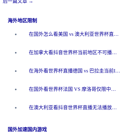
后一篇文章
→
海外地区限制
在国外怎么看美国 vs 澳大利亚世界杯直播？海外党必藏的中文解说观赛指南
在加拿大看抖音世界杯当前地区不可播放？海外党体育观赛终极指南
在海外看世界杯直播德国 vs 巴拉圭当前IP受限制？这篇指南帮你轻松解决地区限制
在国外看世界杯法国 VS 摩洛哥仅限中国大陆？别让地域限制拦下你的欢呼
在澳大利亚看抖音世界杯直播无法播放？海外党体育观赛终极指南来了！
国外加速国内游戏