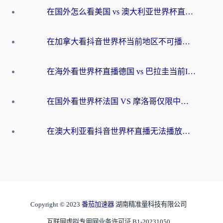
在国外怎么看美国 vs 澳大利亚世界杯直播？海外党必藏的中文解说观赛指南
在加拿大看抖音世界杯当前地区不可播放？海外党体育观赛终极指南
在海外看世界杯直播德国 vs 巴拉圭当前IP受限制？这篇指南帮你轻松解决地区限制
在国外看世界杯法国 VS 摩洛哥仅限中国大陆？别让地域限制拦下你的欢呼
在澳大利亚看抖音世界杯直播无法播放？海外党体育观赛终极指南来了！
Copyright © 2023
番茄加速器
湖南精准量科技有限公司
互联网虚拟专用网业务许可证 B1-20231050