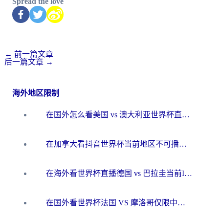
Spread the love
←
前一篇文章
后一篇文章
→
海外地区限制
在国外怎么看美国 vs 澳大利亚世界杯直播？海外党必藏的中文解说观赛指南
在加拿大看抖音世界杯当前地区不可播放？海外党体育观赛终极指南
在海外看世界杯直播德国 vs 巴拉圭当前IP受限制？这篇指南帮你轻松解决地区限制
在国外看世界杯法国 VS 摩洛哥仅限中国大陆？别让地域限制拦下你的欢呼