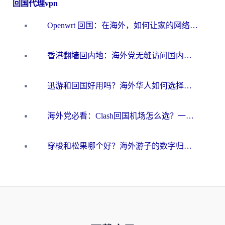
回国代理vpn
Openwrt 回国：在海外，如何让家的网络触手可及
香港翻墙回内地：海外党无缝访问国内资源的加速器选择全攻略
迅游和回国好用吗？海外华人如何选择靠谱的回国加速器
海外党必看：Clash回国机场怎么选？一篇搞定无缝访问国内资源的全攻略
穿梭和松果哪个好？海外游子的数字归乡路，到底该怎么选