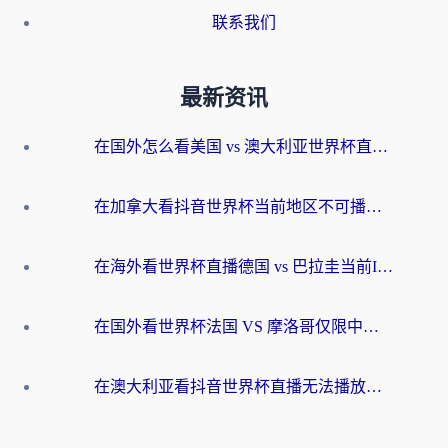
联系我们
最新资讯
在国外怎么看美国 vs 澳大利亚世界杯直播？海外党必藏的中文解说观赛指南
在加拿大看抖音世界杯当前地区不可播放？海外党体育观赛终极指南
在海外看世界杯直播德国 vs 巴拉圭当前IP受限制？这篇指南帮你轻松解决地区限制
在国外看世界杯法国 VS 摩洛哥仅限中国大陆？别让地域限制拦下你的欢呼
在澳大利亚看抖音世界杯直播无法播放？海外党体育观赛终极指南来了！