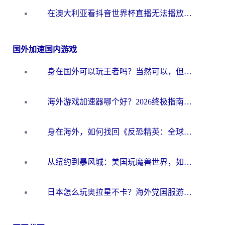
在澳大利亚看抖音世界杯直播无法播放？海外党体育观赛终极指南来了！
国外加速国内游戏
身在国外可以玩王者吗？当然可以，但你需要这份“加速”指南
海外游戏加速器哪个好？2026终极指南帮你畅玩国服+解决卡顿难题
身在海外，如何找回《反恐精英：全球攻势》国服的丝滑手感？一份给你的终极指南
从纽约到暴风城：美国玩魔兽世界，如何找到你的最佳网络航线
日本怎么玩奥拉星不卡？海外党国服游戏加速器选择全攻略