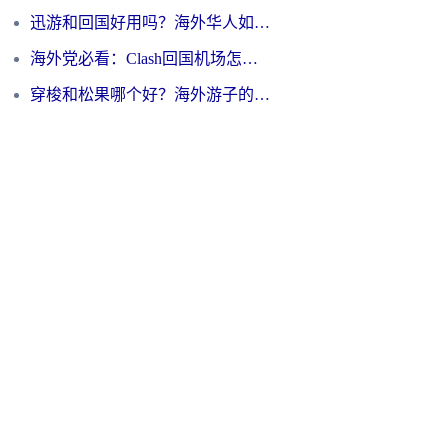
迅游和回国好用吗？海外华人如何选择靠谱的回国加速器
海外党必看：Clash回国机场怎么选？一篇搞定无缝访问国内资源的全攻略
穿梭和松果哪个好？海外游子的数字归乡路，到底该怎么选