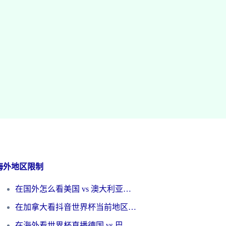
海外地区限制
在国外怎么看美国 vs 澳大利亚世界杯直播？海外党必藏的中文解说观赛指南
在加拿大看抖音世界杯当前地区不可播放？海外党体育观赛终极指南
在海外看世界杯直播德国 vs 巴拉圭当前IP受限制？这篇指南帮你轻松解决地区限制