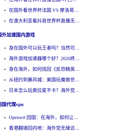
在国外看世界杯法国 VS 摩洛哥仅限中国大陆？别让地域限制拦下你的欢呼
在澳大利亚看抖音世界杯直播无法播放？海外党体育观赛终极指南来了！
国外加速国内游戏
身在国外可以玩王者吗？当然可以，但你需要这份“加速”指南
海外游戏加速器哪个好？2026终极指南帮你畅玩国服+解决卡顿难题
身在海外，如何找回《反恐精英：全球攻势》国服的丝滑手感？一份给你的终极指南
从纽约到暴风城：美国玩魔兽世界，如何找到你的最佳网络航线
日本怎么玩奥拉星不卡？海外党国服游戏加速器选择全攻略
回国代理vpn
Openwrt 回国：在海外，如何让家的网络触手可及
香港翻墙回内地：海外党无缝访问国内资源的加速器选择全攻略