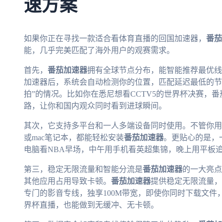
速方案
如果你正在寻找一款适合看体育直播的回国加速器，
番茄
能，几乎完美匹配了海外用户的观赛需求。
首先，
番茄加速器
拥有全球节点分布，能智能推荐最优线
加速器后，系统会自动检测你的位置，匹配延迟最低的节
拍”的情况。比如你在悉尼想看CCTV5的世界杯决赛，
路，让你和国内观众同时看到进球瞬间。
其次，它支持多平台和一人多端设备同时使用。不管你用的是An
或mac笔记本，都能轻松安装
番茄加速器
。更贴心的是，
电脑看NBA早场，中午用手机看英超集锦，晚上用平板
第三，稳定无限流量和智能分流是
番茄加速器
的一大亮点
其他应用占用导致卡顿。
番茄加速器
提供稳定无限流量，
专门的影音专线，独享100M带宽，即使你同时下载文件
界杯直播，也能做到无缓冲、无卡顿。