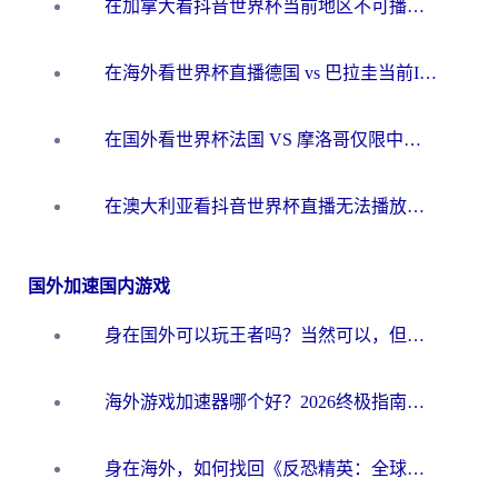
在加拿大看抖音世界杯当前地区不可播放？海外党体育观赛终极指南
在海外看世界杯直播德国 vs 巴拉圭当前IP受限制？这篇指南帮你轻松解决地区限制
在国外看世界杯法国 VS 摩洛哥仅限中国大陆？别让地域限制拦下你的欢呼
在澳大利亚看抖音世界杯直播无法播放？海外党体育观赛终极指南来了！
国外加速国内游戏
身在国外可以玩王者吗？当然可以，但你需要这份“加速”指南
海外游戏加速器哪个好？2026终极指南帮你畅玩国服+解决卡顿难题
身在海外，如何找回《反恐精英：全球攻势》国服的丝滑手感？一份给你的终极指南