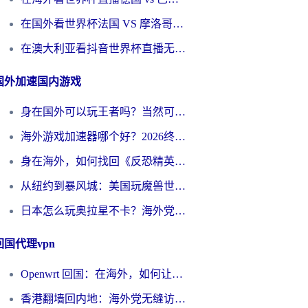
在国外看世界杯法国 VS 摩洛哥仅限中国大陆？别让地域限制拦下你的欢呼
在澳大利亚看抖音世界杯直播无法播放？海外党体育观赛终极指南来了！
国外加速国内游戏
身在国外可以玩王者吗？当然可以，但你需要这份“加速”指南
海外游戏加速器哪个好？2026终极指南帮你畅玩国服+解决卡顿难题
身在海外，如何找回《反恐精英：全球攻势》国服的丝滑手感？一份给你的终极指南
从纽约到暴风城：美国玩魔兽世界，如何找到你的最佳网络航线
日本怎么玩奥拉星不卡？海外党国服游戏加速器选择全攻略
回国代理vpn
Openwrt 回国：在海外，如何让家的网络触手可及
香港翻墙回内地：海外党无缝访问国内资源的加速器选择全攻略