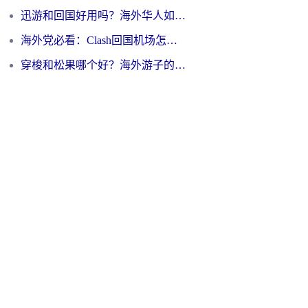
迅游和回国好用吗？海外华人如何选择靠谱的回国加速器
海外党必看：Clash回国机场怎么选？一篇搞定无缝访问国内资源的全攻略
穿梭和松果哪个好？海外游子的数字归乡路，到底该怎么选