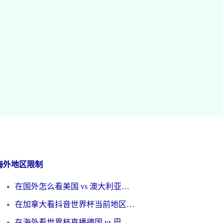
海外地区限制
在国外怎么看美国 vs 澳大利亚世界杯直播？海外党必藏的中文解说观赛指南
在加拿大看抖音世界杯当前地区不可播放？海外党体育观赛终极指南
在海外看世界杯直播德国 vs 巴拉圭当前IP受限制？这篇指南帮你轻松解决地区限制