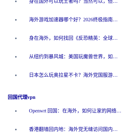
身在国外可以玩王者吗？当然可以，但你需要这份“加速”指南
海外游戏加速器哪个好？2026终极指南帮你畅玩国服+解决卡顿难题
身在海外，如何找回《反恐精英：全球攻势》国服的丝滑手感？一份给你的终极指南
从纽约到暴风城：美国玩魔兽世界，如何找到你的最佳网络航线
日本怎么玩奥拉星不卡？海外党国服游戏加速器选择全攻略
回国代理vpn
Openwrt 回国：在海外，如何让家的网络触手可及
香港翻墙回内地：海外党无缝访问国内资源的加速器选择全攻略