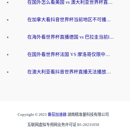
在国外怎么看美国 vs 澳大利亚世界杯直播？海外党必藏的中文解说观赛指南
在加拿大看抖音世界杯当前地区不可播放？海外党体育观赛终极指南
在海外看世界杯直播德国 vs 巴拉圭当前IP受限制？这篇指南帮你轻松解决地区限制
在国外看世界杯法国 VS 摩洛哥仅限中国大陆？别让地域限制拦下你的欢呼
在澳大利亚看抖音世界杯直播无法播放？海外党体育观赛终极指南来了！
Copyright © 2023
番茄加速器
湖南精准量科技有限公司
互联网虚拟专用网业务许可证 B1-20231050