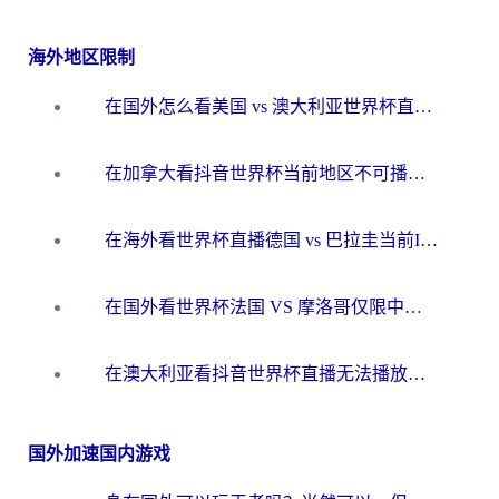
海外地区限制
在国外怎么看美国 vs 澳大利亚世界杯直播？海外党必藏的中文解说观赛指南
在加拿大看抖音世界杯当前地区不可播放？海外党体育观赛终极指南
在海外看世界杯直播德国 vs 巴拉圭当前IP受限制？这篇指南帮你轻松解决地区限制
在国外看世界杯法国 VS 摩洛哥仅限中国大陆？别让地域限制拦下你的欢呼
在澳大利亚看抖音世界杯直播无法播放？海外党体育观赛终极指南来了！
国外加速国内游戏