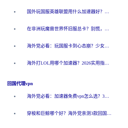
国外玩国服英雄联盟用什么加速器好？海外党亲测有效的国服游戏加速指南
在非洲玩魔兽世界怀旧服总卡？别慌，这份指南帮你丝滑开荒
海外党必看：玩国服卡到心态崩？少女前线云图计划加速器免费推荐+碧蓝航线足球世界流畅攻略
海外打LOL用哪个加速器？2026实用指南：从延迟到设备适配，一篇解决你的国服游戏痛点
回国代理vpn
海外党必看：加速器免费vpn怎么选？3步教你无缝访问国内资源
穿梭和巨鲸哪个好？海外党亲测3款回国加速器，教你避开90%的坑