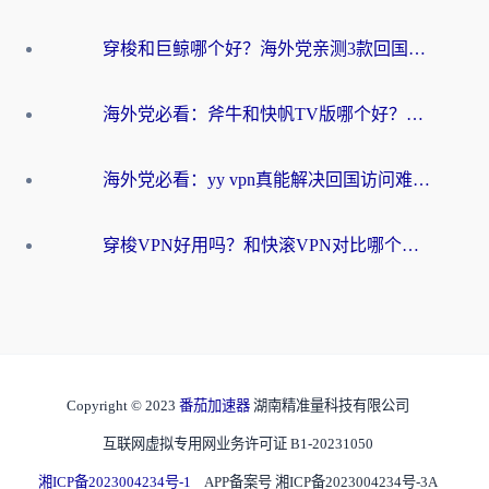
穿梭和巨鲸哪个好？海外党亲测3款回国加速器，教你避开90%的坑
海外党必看：斧牛和快帆TV版哪个好？3分钟选对回国加速器，无缝刷B站、追热剧
海外党必看：yy vpn真能解决回国访问难题？附云极initap测评+免费方案对比
穿梭VPN好用吗？和快滚VPN对比哪个回国效果更好？海外党选回国加速器必看指南
Copyright © 2023
番茄加速器
湖南精准量科技有限公司
互联网虚拟专用网业务许可证 B1-20231050
湘ICP备2023004234号-1
APP备案号 湘ICP备2023004234号-3A