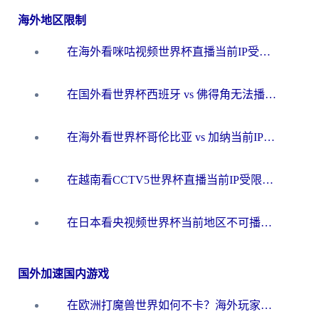
海外地区限制
在海外看咪咕视频世界杯直播当前IP受限制？这篇指南帮你搞定所有体育赛事观看难题
在国外看世界杯西班牙 vs 佛得角无法播放？这篇指南帮你解锁所有中文体育直播
在海外看世界杯哥伦比亚 vs 加纳当前IP受限制？这篇指南帮你流畅看中文解说赛事
在越南看CCTV5世界杯直播当前IP受限制？海外党体育观赛终极指南来了
在日本看央视频世界杯当前地区不可播放？海外党体育观赛终极指南
国外加速国内游戏
在欧洲打魔兽世界如何不卡？海外玩家的国服游戏加速终极攻略