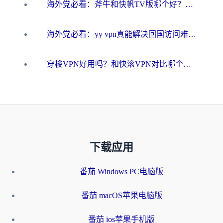
海外党必看：斧牛和快帆TV版哪个好？3分钟选对回国加速器，无缝刷B站、追热剧
海外党必看：yy vpn真能解决回国访问难题？附云极initap测评+免费方案对比
穿梭VPN好用吗？和快滚VPN对比哪个回国效果更好？海外党选回国加速器必看指南
下载应用
番茄 Windows PC电脑版
番茄 macOS苹果电脑版
番茄 ios苹果手机版