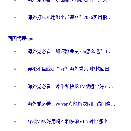
海外打LOL用哪个加速器？2026实用指南：从延迟到设备适配，一篇解决你的国服游戏痛点
回国代理vpn
海外党必看：加速器免费vpn怎么选？3步教你无缝访问国内资源
穿梭和巨鲸哪个好？海外党亲测3款回国加速器，教你避开90%的坑
海外党必看：斧牛和快帆TV版哪个好？3分钟选对回国加速器，无缝刷B站、追热剧
海外党必看：yy vpn真能解决回国访问难题？附云极initap测评+免费方案对比
穿梭VPN好用吗？和快滚VPN对比哪个回国效果更好？海外党选回国加速器必看指南