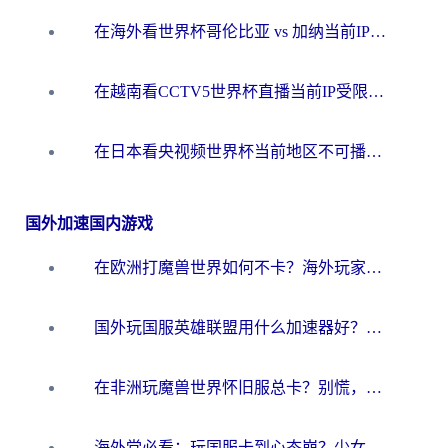
在海外看世界杯哥伦比亚 vs 加纳当前IP受限制？这篇指南帮你流畅看中文解说赛事
在越南看CCTV5世界杯直播当前IP受限制？海外党体育观赛终极指南来了
在日本看央视频世界杯当前地区不可播放？海外党体育观赛终极指南
国外加速国内游戏
在欧洲打魔兽世界如何不卡？海外玩家的国服游戏加速终极攻略
国外玩国服英雄联盟用什么加速器好？海外党亲测有效的国服游戏加速指南
在非洲玩魔兽世界怀旧服总卡？别慌，这份指南帮你丝滑开荒
海外党必看：玩国服卡到心态崩？少女前线云图计划加速器免费推荐+碧蓝航线足球世界流畅攻略