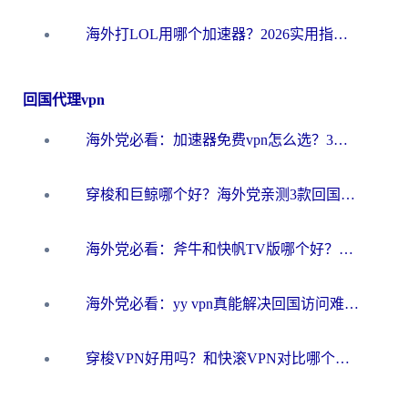
海外打LOL用哪个加速器？2026实用指南：从延迟到设备适配，一篇解决你的国服游戏痛点
回国代理vpn
海外党必看：加速器免费vpn怎么选？3步教你无缝访问国内资源
穿梭和巨鲸哪个好？海外党亲测3款回国加速器，教你避开90%的坑
海外党必看：斧牛和快帆TV版哪个好？3分钟选对回国加速器，无缝刷B站、追热剧
海外党必看：yy vpn真能解决回国访问难题？附云极initap测评+免费方案对比
穿梭VPN好用吗？和快滚VPN对比哪个回国效果更好？海外党选回国加速器必看指南