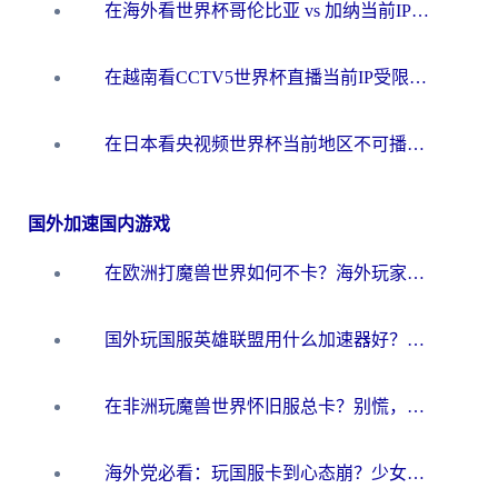
在海外看世界杯哥伦比亚 vs 加纳当前IP受限制？这篇指南帮你流畅看中文解说赛事
在越南看CCTV5世界杯直播当前IP受限制？海外党体育观赛终极指南来了
在日本看央视频世界杯当前地区不可播放？海外党体育观赛终极指南
国外加速国内游戏
在欧洲打魔兽世界如何不卡？海外玩家的国服游戏加速终极攻略
国外玩国服英雄联盟用什么加速器好？海外党亲测有效的国服游戏加速指南
在非洲玩魔兽世界怀旧服总卡？别慌，这份指南帮你丝滑开荒
海外党必看：玩国服卡到心态崩？少女前线云图计划加速器免费推荐+碧蓝航线足球世界流畅攻略