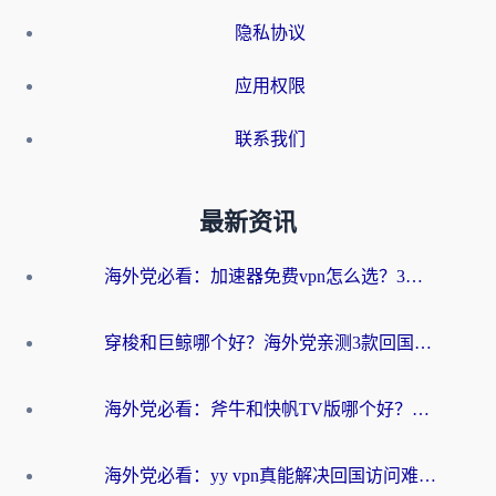
隐私协议
应用权限
联系我们
最新资讯
海外党必看：加速器免费vpn怎么选？3步教你无缝访问国内资源
穿梭和巨鲸哪个好？海外党亲测3款回国加速器，教你避开90%的坑
海外党必看：斧牛和快帆TV版哪个好？3分钟选对回国加速器，无缝刷B站、追热剧
海外党必看：yy vpn真能解决回国访问难题？附云极initap测评+免费方案对比