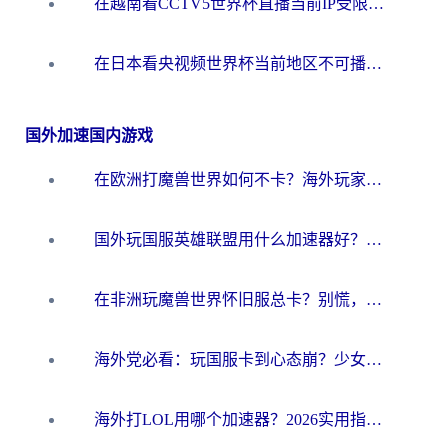
在越南看CCTV5世界杯直播当前IP受限制？海外党体育观赛终极指南来了
在日本看央视频世界杯当前地区不可播放？海外党体育观赛终极指南
国外加速国内游戏
在欧洲打魔兽世界如何不卡？海外玩家的国服游戏加速终极攻略
国外玩国服英雄联盟用什么加速器好？海外党亲测有效的国服游戏加速指南
在非洲玩魔兽世界怀旧服总卡？别慌，这份指南帮你丝滑开荒
海外党必看：玩国服卡到心态崩？少女前线云图计划加速器免费推荐+碧蓝航线足球世界流畅攻略
海外打LOL用哪个加速器？2026实用指南：从延迟到设备适配，一篇解决你的国服游戏痛点