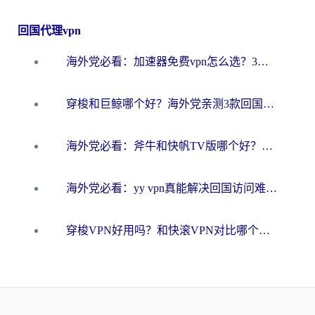
回国代理vpn
海外党必看：加速器免费vpn怎么选？3步教你无缝访问国内资源
穿梭和巨鲸哪个好？海外党亲测3款回国加速器，教你避开90%的坑
海外党必看：斧牛和快帆TV版哪个好？3分钟选对回国加速器，无缝刷B站、追热剧
海外党必看：yy vpn真能解决回国访问难题？附云极initap测评+免费方案对比
穿梭VPN好用吗？和快滚VPN对比哪个回国效果更好？海外党选回国加速器必看指南