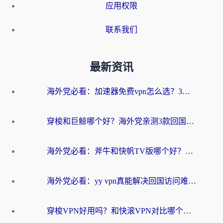
应用权限
联系我们
最新资讯
海外党必看：加速器免费vpn怎么选？3步教你无缝访问国内资源
穿梭和巨鲸哪个好？海外党亲测3款回国加速器，教你避开90%的坑
海外党必看：斧牛和快帆TV版哪个好？3分钟选对回国加速器，无缝刷B站、追热剧
海外党必看：yy vpn真能解决回国访问难题？附云极initap测评+免费方案对比
穿梭VPN好用吗？和快滚VPN对比哪个回国效果更好？海外党选回国加速器必看指南