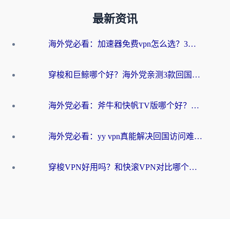
最新资讯
海外党必看：加速器免费vpn怎么选？3步教你无缝访问国内资源
穿梭和巨鲸哪个好？海外党亲测3款回国加速器，教你避开90%的坑
海外党必看：斧牛和快帆TV版哪个好？3分钟选对回国加速器，无缝刷B站、追热剧
海外党必看：yy vpn真能解决回国访问难题？附云极initap测评+免费方案对比
穿梭VPN好用吗？和快滚VPN对比哪个回国效果更好？海外党选回国加速器必看指南