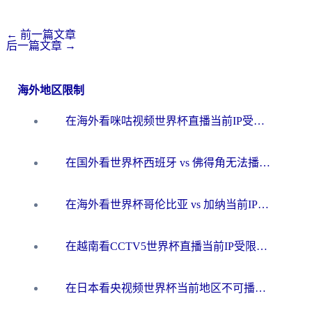
←
前一篇文章
后一篇文章
→
海外地区限制
在海外看咪咕视频世界杯直播当前IP受限制？这篇指南帮你搞定所有体育赛事观看难题
在国外看世界杯西班牙 vs 佛得角无法播放？这篇指南帮你解锁所有中文体育直播
在海外看世界杯哥伦比亚 vs 加纳当前IP受限制？这篇指南帮你流畅看中文解说赛事
在越南看CCTV5世界杯直播当前IP受限制？海外党体育观赛终极指南来了
在日本看央视频世界杯当前地区不可播放？海外党体育观赛终极指南