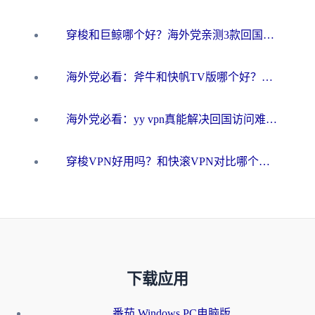
穿梭和巨鲸哪个好？海外党亲测3款回国加速器，教你避开90%的坑
海外党必看：斧牛和快帆TV版哪个好？3分钟选对回国加速器，无缝刷B站、追热剧
海外党必看：yy vpn真能解决回国访问难题？附云极initap测评+免费方案对比
穿梭VPN好用吗？和快滚VPN对比哪个回国效果更好？海外党选回国加速器必看指南
下载应用
番茄 Windows PC电脑版