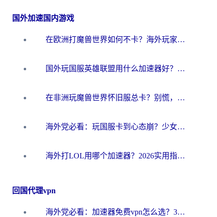
国外加速国内游戏
在欧洲打魔兽世界如何不卡？海外玩家的国服游戏加速终极攻略
国外玩国服英雄联盟用什么加速器好？海外党亲测有效的国服游戏加速指南
在非洲玩魔兽世界怀旧服总卡？别慌，这份指南帮你丝滑开荒
海外党必看：玩国服卡到心态崩？少女前线云图计划加速器免费推荐+碧蓝航线足球世界流畅攻略
海外打LOL用哪个加速器？2026实用指南：从延迟到设备适配，一篇解决你的国服游戏痛点
回国代理vpn
海外党必看：加速器免费vpn怎么选？3步教你无缝访问国内资源