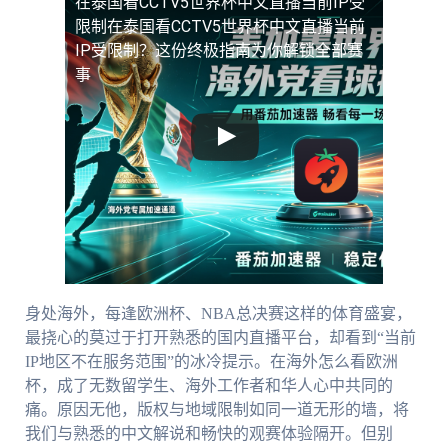
在泰国看CCTV5世界杯中文直播当前IP受
限制
在泰国看CCTV5世界杯中文直播当前
IP受限制？这份终极指南为你解锁全部赛
事
身处海外，每逢欧洲杯、NBA总决赛这样的体育盛宴，
最挠心的莫过于打开熟悉的国内直播平台，却看到“当前
IP地区不在服务范围”的冰冷提示。在海外怎么看欧洲
杯，成了无数留学生、海外工作者和华人心中共同的
痛。原因无他，版权与地域限制如同一道无形的墙，将
我们与熟悉的中文解说和畅快的观赛体验隔开。但别