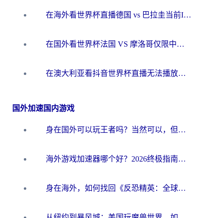
在海外看世界杯直播德国 vs 巴拉圭当前IP受限制？这篇指南帮你轻松解决地区限制
在国外看世界杯法国 VS 摩洛哥仅限中国大陆？别让地域限制拦下你的欢呼
在澳大利亚看抖音世界杯直播无法播放？海外党体育观赛终极指南来了！
国外加速国内游戏
身在国外可以玩王者吗？当然可以，但你需要这份“加速”指南
海外游戏加速器哪个好？2026终极指南帮你畅玩国服+解决卡顿难题
身在海外，如何找回《反恐精英：全球攻势》国服的丝滑手感？一份给你的终极指南
从纽约到暴风城：美国玩魔兽世界，如何找到你的最佳网络航线