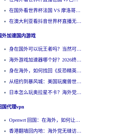
在国外看世界杯法国 VS 摩洛哥仅限中国大陆？别让地域限制拦下你的欢呼
在澳大利亚看抖音世界杯直播无法播放？海外党体育观赛终极指南来了！
国外加速国内游戏
身在国外可以玩王者吗？当然可以，但你需要这份“加速”指南
海外游戏加速器哪个好？2026终极指南帮你畅玩国服+解决卡顿难题
身在海外，如何找回《反恐精英：全球攻势》国服的丝滑手感？一份给你的终极指南
从纽约到暴风城：美国玩魔兽世界，如何找到你的最佳网络航线
日本怎么玩奥拉星不卡？海外党国服游戏加速器选择全攻略
回国代理vpn
Openwrt 回国：在海外，如何让家的网络触手可及
香港翻墙回内地：海外党无缝访问国内资源的加速器选择全攻略