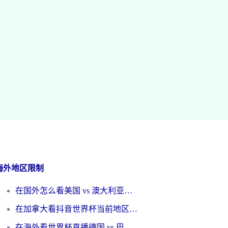
海外地区限制
在国外怎么看美国 vs 澳大利亚世界杯直播？海外党必藏的中文解说观赛指南
在加拿大看抖音世界杯当前地区不可播放？海外党体育观赛终极指南
在海外看世界杯直播德国 vs 巴拉圭当前IP受限制？这篇指南帮你轻松解决地区限制