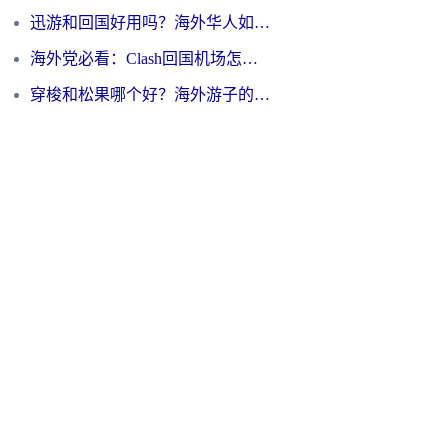
迅游和回国好用吗？海外华人如何选择靠谱的回国加速器
海外党必看：Clash回国机场怎么选？一篇搞定无缝访问国内资源的全攻略
穿梭和松果哪个好？海外游子的数字归乡路，到底该怎么选