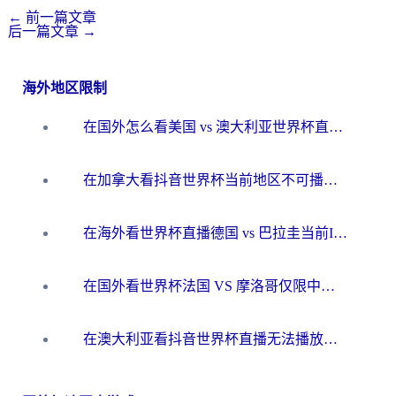
←
前一篇文章
后一篇文章
→
海外地区限制
在国外怎么看美国 vs 澳大利亚世界杯直播？海外党必藏的中文解说观赛指南
在加拿大看抖音世界杯当前地区不可播放？海外党体育观赛终极指南
在海外看世界杯直播德国 vs 巴拉圭当前IP受限制？这篇指南帮你轻松解决地区限制
在国外看世界杯法国 VS 摩洛哥仅限中国大陆？别让地域限制拦下你的欢呼
在澳大利亚看抖音世界杯直播无法播放？海外党体育观赛终极指南来了！