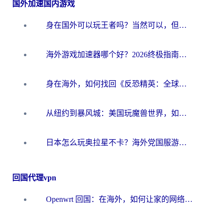
国外加速国内游戏
身在国外可以玩王者吗？当然可以，但你需要这份“加速”指南
海外游戏加速器哪个好？2026终极指南帮你畅玩国服+解决卡顿难题
身在海外，如何找回《反恐精英：全球攻势》国服的丝滑手感？一份给你的终极指南
从纽约到暴风城：美国玩魔兽世界，如何找到你的最佳网络航线
日本怎么玩奥拉星不卡？海外党国服游戏加速器选择全攻略
回国代理vpn
Openwrt 回国：在海外，如何让家的网络触手可及