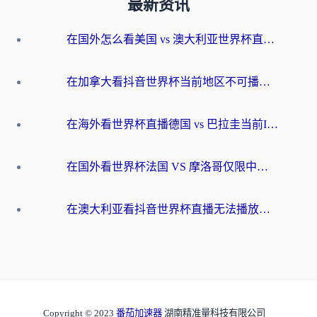
最新资讯
在国外怎么看美国 vs 澳大利亚世界杯直播？海外党必藏的中文解说观赛指南
在加拿大看抖音世界杯当前地区不可播放？海外党体育观赛终极指南
在海外看世界杯直播德国 vs 巴拉圭当前IP受限制？这篇指南帮你轻松解决地区限制
在国外看世界杯法国 VS 摩洛哥仅限中国大陆？别让地域限制拦下你的欢呼
在澳大利亚看抖音世界杯直播无法播放？海外党体育观赛终极指南来了！
Copyright © 2023
番茄加速器
湖南精准量科技有限公司