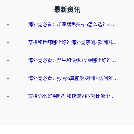
最新资讯
海外党必看：加速器免费vpn怎么选？3步教你无缝访问国内资源
穿梭和巨鲸哪个好？海外党亲测3款回国加速器，教你避开90%的坑
海外党必看：斧牛和快帆TV版哪个好？3分钟选对回国加速器，无缝刷B站、追热剧
海外党必看：yy vpn真能解决回国访问难题？附云极initap测评+免费方案对比
穿梭VPN好用吗？和快滚VPN对比哪个回国效果更好？海外党选回国加速器必看指南