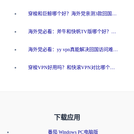
穿梭和巨鲸哪个好？海外党亲测3款回国加速器，教你避开90%的坑
海外党必看：斧牛和快帆TV版哪个好？3分钟选对回国加速器，无缝刷B站、追热剧
海外党必看：yy vpn真能解决回国访问难题？附云极initap测评+免费方案对比
穿梭VPN好用吗？和快滚VPN对比哪个回国效果更好？海外党选回国加速器必看指南
下载应用
番茄 Windows PC电脑版