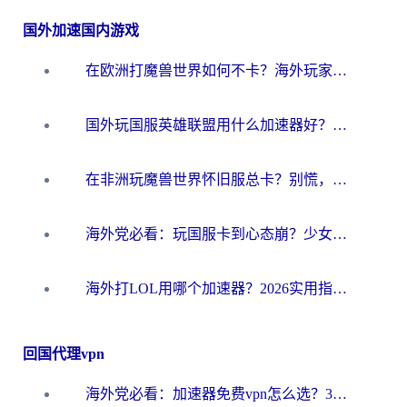
国外加速国内游戏
在欧洲打魔兽世界如何不卡？海外玩家的国服游戏加速终极攻略
国外玩国服英雄联盟用什么加速器好？海外党亲测有效的国服游戏加速指南
在非洲玩魔兽世界怀旧服总卡？别慌，这份指南帮你丝滑开荒
海外党必看：玩国服卡到心态崩？少女前线云图计划加速器免费推荐+碧蓝航线足球世界流畅攻略
海外打LOL用哪个加速器？2026实用指南：从延迟到设备适配，一篇解决你的国服游戏痛点
回国代理vpn
海外党必看：加速器免费vpn怎么选？3步教你无缝访问国内资源