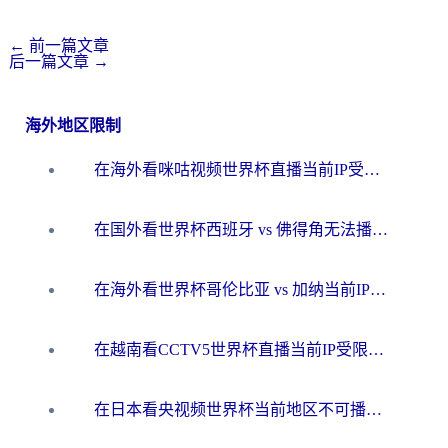
←
前一篇文章
后一篇文章
→
海外地区限制
在海外看咪咕视频世界杯直播当前IP受限制？这篇指南帮你搞定所有体育赛事观看难题
在国外看世界杯西班牙 vs 佛得角无法播放？这篇指南帮你解锁所有中文体育直播
在海外看世界杯哥伦比亚 vs 加纳当前IP受限制？这篇指南帮你流畅看中文解说赛事
在越南看CCTV5世界杯直播当前IP受限制？海外党体育观赛终极指南来了
在日本看央视频世界杯当前地区不可播放？海外党体育观赛终极指南