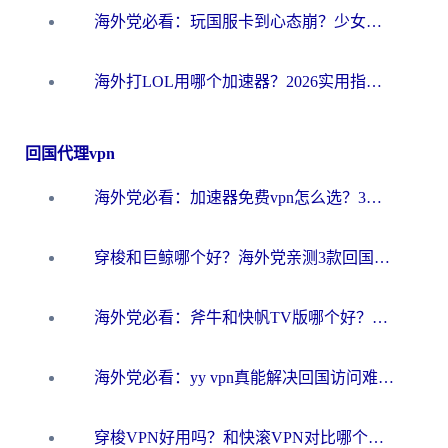
海外党必看：玩国服卡到心态崩？少女前线云图计划加速器免费推荐+碧蓝航线足球世界流畅攻略
海外打LOL用哪个加速器？2026实用指南：从延迟到设备适配，一篇解决你的国服游戏痛点
回国代理vpn
海外党必看：加速器免费vpn怎么选？3步教你无缝访问国内资源
穿梭和巨鲸哪个好？海外党亲测3款回国加速器，教你避开90%的坑
海外党必看：斧牛和快帆TV版哪个好？3分钟选对回国加速器，无缝刷B站、追热剧
海外党必看：yy vpn真能解决回国访问难题？附云极initap测评+免费方案对比
穿梭VPN好用吗？和快滚VPN对比哪个回国效果更好？海外党选回国加速器必看指南