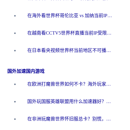
在海外看世界杯哥伦比亚 vs 加纳当前IP受限制？这篇指南帮你流畅看中文解说赛事
在越南看CCTV5世界杯直播当前IP受限制？海外党体育观赛终极指南来了
在日本看央视频世界杯当前地区不可播放？海外党体育观赛终极指南
国外加速国内游戏
在欧洲打魔兽世界如何不卡？海外玩家的国服游戏加速终极攻略
国外玩国服英雄联盟用什么加速器好？海外党亲测有效的国服游戏加速指南
在非洲玩魔兽世界怀旧服总卡？别慌，这份指南帮你丝滑开荒