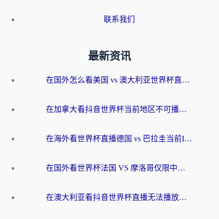
联系我们
最新资讯
在国外怎么看美国 vs 澳大利亚世界杯直播？海外党必藏的中文解说观赛指南
在加拿大看抖音世界杯当前地区不可播放？海外党体育观赛终极指南
在海外看世界杯直播德国 vs 巴拉圭当前IP受限制？这篇指南帮你轻松解决地区限制
在国外看世界杯法国 VS 摩洛哥仅限中国大陆？别让地域限制拦下你的欢呼
在澳大利亚看抖音世界杯直播无法播放？海外党体育观赛终极指南来了！