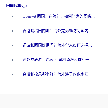
回国代理vpn
Openwrt 回国：在海外，如何让家的网络触手可及
香港翻墙回内地：海外党无缝访问国内资源的加速器选择全攻略
迅游和回国好用吗？海外华人如何选择靠谱的回国加速器
海外党必看：Clash回国机场怎么选？一篇搞定无缝访问国内资源的全攻略
穿梭和松果哪个好？海外游子的数字归乡路，到底该怎么选