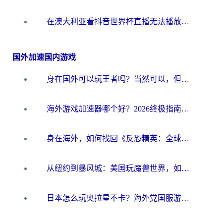
在澳大利亚看抖音世界杯直播无法播放？海外党体育观赛终极指南来了！
国外加速国内游戏
身在国外可以玩王者吗？当然可以，但你需要这份“加速”指南
海外游戏加速器哪个好？2026终极指南帮你畅玩国服+解决卡顿难题
身在海外，如何找回《反恐精英：全球攻势》国服的丝滑手感？一份给你的终极指南
从纽约到暴风城：美国玩魔兽世界，如何找到你的最佳网络航线
日本怎么玩奥拉星不卡？海外党国服游戏加速器选择全攻略