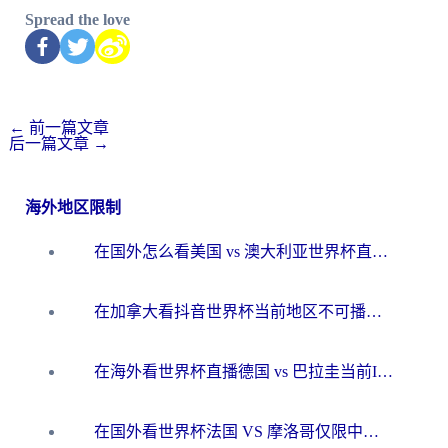
Spread the love
←
前一篇文章
后一篇文章
→
海外地区限制
在国外怎么看美国 vs 澳大利亚世界杯直播？海外党必藏的中文解说观赛指南
在加拿大看抖音世界杯当前地区不可播放？海外党体育观赛终极指南
在海外看世界杯直播德国 vs 巴拉圭当前IP受限制？这篇指南帮你轻松解决地区限制
在国外看世界杯法国 VS 摩洛哥仅限中国大陆？别让地域限制拦下你的欢呼