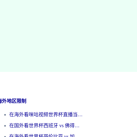
海外地区限制
在海外看咪咕视频世界杯直播当前IP受限制？这篇指南帮你搞定所有体育赛事观看难题
在国外看世界杯西班牙 vs 佛得角无法播放？这篇指南帮你解锁所有中文体育直播
在海外看世界杯哥伦比亚 vs 加纳当前IP受限制？这篇指南帮你流畅看中文解说赛事