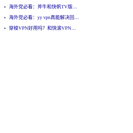
海外党必看：斧牛和快帆TV版哪个好？3分钟选对回国加速器，无缝刷B站、追热剧
海外党必看：yy vpn真能解决回国访问难题？附云极initap测评+免费方案对比
穿梭VPN好用吗？和快滚VPN对比哪个回国效果更好？海外党选回国加速器必看指南