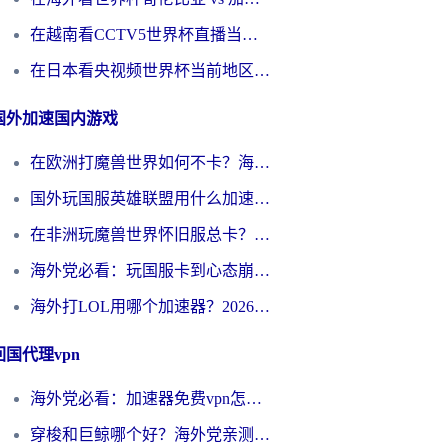
在越南看CCTV5世界杯直播当前IP受限制？海外党体育观赛终极指南来了
在日本看央视频世界杯当前地区不可播放？海外党体育观赛终极指南
国外加速国内游戏
在欧洲打魔兽世界如何不卡？海外玩家的国服游戏加速终极攻略
国外玩国服英雄联盟用什么加速器好？海外党亲测有效的国服游戏加速指南
在非洲玩魔兽世界怀旧服总卡？别慌，这份指南帮你丝滑开荒
海外党必看：玩国服卡到心态崩？少女前线云图计划加速器免费推荐+碧蓝航线足球世界流畅攻略
海外打LOL用哪个加速器？2026实用指南：从延迟到设备适配，一篇解决你的国服游戏痛点
回国代理vpn
海外党必看：加速器免费vpn怎么选？3步教你无缝访问国内资源
穿梭和巨鲸哪个好？海外党亲测3款回国加速器，教你避开90%的坑