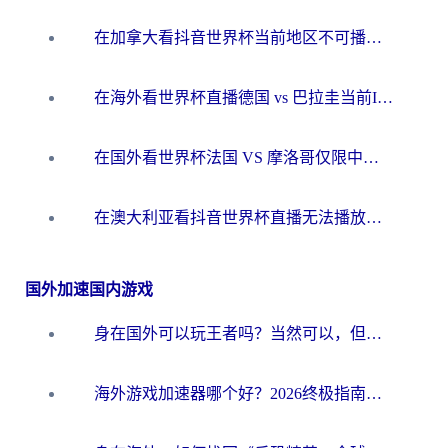
在加拿大看抖音世界杯当前地区不可播放？海外党体育观赛终极指南
在海外看世界杯直播德国 vs 巴拉圭当前IP受限制？这篇指南帮你轻松解决地区限制
在国外看世界杯法国 VS 摩洛哥仅限中国大陆？别让地域限制拦下你的欢呼
在澳大利亚看抖音世界杯直播无法播放？海外党体育观赛终极指南来了！
国外加速国内游戏
身在国外可以玩王者吗？当然可以，但你需要这份“加速”指南
海外游戏加速器哪个好？2026终极指南帮你畅玩国服+解决卡顿难题