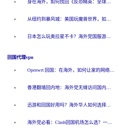
身在海外，如何找回《反恐精英：全球攻势》国服的丝滑手感？一份给你的终极指南
从纽约到暴风城：美国玩魔兽世界，如何找到你的最佳网络航线
日本怎么玩奥拉星不卡？海外党国服游戏加速器选择全攻略
回国代理vpn
Openwrt 回国：在海外，如何让家的网络触手可及
香港翻墙回内地：海外党无缝访问国内资源的加速器选择全攻略
迅游和回国好用吗？海外华人如何选择靠谱的回国加速器
海外党必看：Clash回国机场怎么选？一篇搞定无缝访问国内资源的全攻略