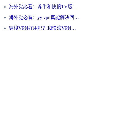
海外党必看：斧牛和快帆TV版哪个好？3分钟选对回国加速器，无缝刷B站、追热剧
海外党必看：yy vpn真能解决回国访问难题？附云极initap测评+免费方案对比
穿梭VPN好用吗？和快滚VPN对比哪个回国效果更好？海外党选回国加速器必看指南