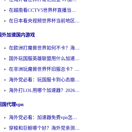
在越南看CCTV5世界杯直播当前IP受限制？海外党体育观赛终极指南来了
在日本看央视频世界杯当前地区不可播放？海外党体育观赛终极指南
国外加速国内游戏
在欧洲打魔兽世界如何不卡？海外玩家的国服游戏加速终极攻略
国外玩国服英雄联盟用什么加速器好？海外党亲测有效的国服游戏加速指南
在非洲玩魔兽世界怀旧服总卡？别慌，这份指南帮你丝滑开荒
海外党必看：玩国服卡到心态崩？少女前线云图计划加速器免费推荐+碧蓝航线足球世界流畅攻略
海外打LOL用哪个加速器？2026实用指南：从延迟到设备适配，一篇解决你的国服游戏痛点
回国代理vpn
海外党必看：加速器免费vpn怎么选？3步教你无缝访问国内资源
穿梭和巨鲸哪个好？海外党亲测3款回国加速器，教你避开90%的坑