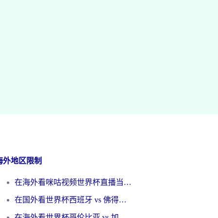
海外地区限制
在海外看咪咕视频世界杯直播当前IP受限制？这篇指南帮你搞定所有体育赛事观看难题
在国外看世界杯西班牙 vs 佛得角无法播放？这篇指南帮你解锁所有中文体育直播
在海外看世界杯哥伦比亚 vs 加纳当前IP受限制？这篇指南帮你流畅看中文解说赛事