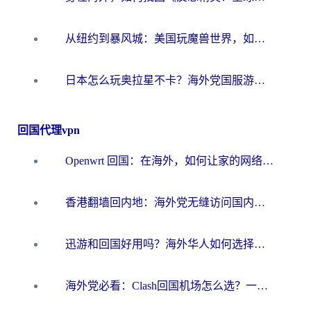
从纽约到暴风城：美国玩魔兽世界，如何找到你的最佳网络航线
日本怎么玩奥拉星不卡？海外党国服游戏加速器选择全攻略
回国代理vpn
Openwrt 回国：在海外，如何让家的网络触手可及
香港翻墙回内地：海外党无缝访问国内资源的加速器选择全攻略
迅游和回国好用吗？海外华人如何选择靠谱的回国加速器
海外党必看：Clash回国机场怎么选？一篇搞定无缝访问国内资源的全攻略