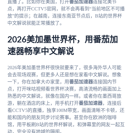
直播了。比如你在美国，打开
番茄加速器
连接北美节
点，再打开CCTV5官网，就不会再看到“当前地区不可播
放”的提示；在越南，连接东南亚节点后，B站的世界杯
中文解说就能正常播放了。
2026美加墨世界杯，用番茄加
速器畅享中文解说
2026年美加墨世界杯很快就要来了，很多海外华人可能
会去现场观赛，但更多人还是想在家看中文解说。想象
一下，你在加拿大の家里，用
番茄加速器
连接国内节
点，打开咪咕视频看世界杯决赛，高清流畅的画面加上
熟悉的中文解说，就像在国内一样。或者你在墨西哥旅
游，躺在酒店的床上，用手机打开
番茄加速器
，连接后
看CCTV5的直播，独享100M带宽，画面清晰不卡顿，还
能和国内的朋友同步讨论赛事。甚至你在欧洲的咖啡
馆，用平板刷B站的世界杯解说，和弹幕里的网友一起互
动，完全没有地域的隔阂。