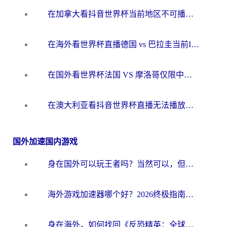
在加拿大看抖音世界杯当前地区不可播放？海外党体育观赛终极指南
在海外看世界杯直播德国 vs 巴拉圭当前IP受限制？这篇指南帮你轻松解决地区限制
在国外看世界杯法国 VS 摩洛哥仅限中国大陆？别让地域限制拦下你的欢呼
在澳大利亚看抖音世界杯直播无法播放？海外党体育观赛终极指南来了！
国外加速国内游戏
身在国外可以玩王者吗？当然可以，但你需要这份“加速”指南
海外游戏加速器哪个好？2026终极指南帮你畅玩国服+解决卡顿难题
身在海外，如何找回《反恐精英：全球攻势》国服的丝滑手感？一份给你的终极指南