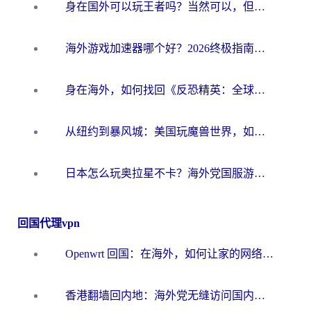
身在国外可以玩王者吗？当然可以，但你需要这份“加速”指南
海外游戏加速器哪个好？2026终极指南帮你畅玩国服+解决卡顿难题
身在海外，如何找回《反恐精英：全球攻势》国服的丝滑手感？一份给你的终极指南
从纽约到暴风城：美国玩魔兽世界，如何找到你的最佳网络航线
日本怎么玩奥拉星不卡？海外党国服游戏加速器选择全攻略
回国代理vpn
Openwrt 回国：在海外，如何让家的网络触手可及
香港翻墙回内地：海外党无缝访问国内资源的加速器选择全攻略