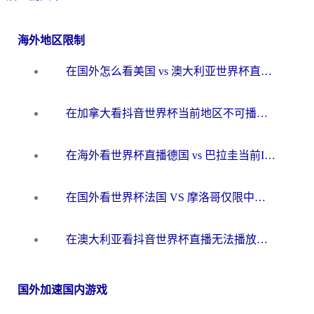
海外地区限制
在国外怎么看美国 vs 澳大利亚世界杯直播？海外党必藏的中文解说观赛指南
在加拿大看抖音世界杯当前地区不可播放？海外党体育观赛终极指南
在海外看世界杯直播德国 vs 巴拉圭当前IP受限制？这篇指南帮你轻松解决地区限制
在国外看世界杯法国 VS 摩洛哥仅限中国大陆？别让地域限制拦下你的欢呼
在澳大利亚看抖音世界杯直播无法播放？海外党体育观赛终极指南来了！
国外加速国内游戏