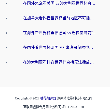
在国外怎么看美国 vs 澳大利亚世界杯直播？海外党必藏的中文解说观赛指南
在加拿大看抖音世界杯当前地区不可播放？海外党体育观赛终极指南
在海外看世界杯直播德国 vs 巴拉圭当前IP受限制？这篇指南帮你轻松解决地区限制
在国外看世界杯法国 VS 摩洛哥仅限中国大陆？别让地域限制拦下你的欢呼
在澳大利亚看抖音世界杯直播无法播放？海外党体育观赛终极指南来了！
Copyright © 2023
番茄加速器
湖南精准量科技有限公司
互联网虚拟专用网业务许可证 B1-20231050