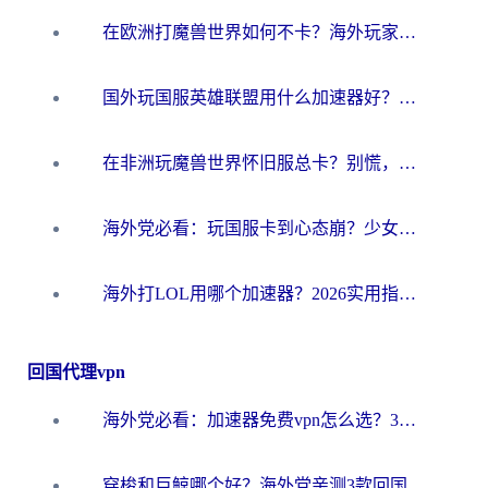
在欧洲打魔兽世界如何不卡？海外玩家的国服游戏加速终极攻略
国外玩国服英雄联盟用什么加速器好？海外党亲测有效的国服游戏加速指南
在非洲玩魔兽世界怀旧服总卡？别慌，这份指南帮你丝滑开荒
海外党必看：玩国服卡到心态崩？少女前线云图计划加速器免费推荐+碧蓝航线足球世界流畅攻略
海外打LOL用哪个加速器？2026实用指南：从延迟到设备适配，一篇解决你的国服游戏痛点
回国代理vpn
海外党必看：加速器免费vpn怎么选？3步教你无缝访问国内资源
穿梭和巨鲸哪个好？海外党亲测3款回国加速器，教你避开90%的坑