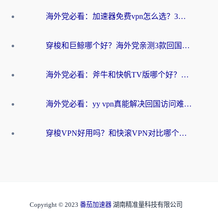
海外党必看：加速器免费vpn怎么选？3步教你无缝访问国内资源
穿梭和巨鲸哪个好？海外党亲测3款回国加速器，教你避开90%的坑
海外党必看：斧牛和快帆TV版哪个好？3分钟选对回国加速器，无缝刷B站、追热剧
海外党必看：yy vpn真能解决回国访问难题？附云极initap测评+免费方案对比
穿梭VPN好用吗？和快滚VPN对比哪个回国效果更好？海外党选回国加速器必看指南
Copyright © 2023
番茄加速器
湖南精准量科技有限公司