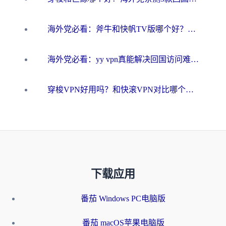
海外党必看：斧牛和快帆TV版哪个好？3分钟选对回国加速器，无缝刷B站、追热剧
海外党必看：yy vpn真能解决回国访问难题？附云极initap测评+免费方案对比
穿梭VPN好用吗？和快滚VPN对比哪个回国效果更好？海外党选回国加速器必看指南
下载应用
番茄 Windows PC电脑版
番茄 macOS苹果电脑版