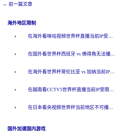
←
前一篇文章
海外地区限制
在海外看咪咕视频世界杯直播当前IP受限制？这篇指南帮你搞定所有体育赛事观看难题
在国外看世界杯西班牙 vs 佛得角无法播放？这篇指南帮你解锁所有中文体育直播
在海外看世界杯哥伦比亚 vs 加纳当前IP受限制？这篇指南帮你流畅看中文解说赛事
在越南看CCTV5世界杯直播当前IP受限制？海外党体育观赛终极指南来了
在日本看央视频世界杯当前地区不可播放？海外党体育观赛终极指南
国外加速国内游戏