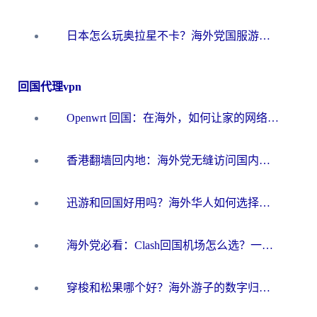
日本怎么玩奥拉星不卡？海外党国服游戏加速器选择全攻略
回国代理vpn
Openwrt 回国：在海外，如何让家的网络触手可及
香港翻墙回内地：海外党无缝访问国内资源的加速器选择全攻略
迅游和回国好用吗？海外华人如何选择靠谱的回国加速器
海外党必看：Clash回国机场怎么选？一篇搞定无缝访问国内资源的全攻略
穿梭和松果哪个好？海外游子的数字归乡路，到底该怎么选