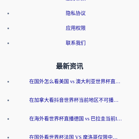
隐私协议
应用权限
联系我们
最新资讯
在国外怎么看美国 vs 澳大利亚世界杯直播？海外党必藏的中文解说观赛指南
在加拿大看抖音世界杯当前地区不可播放？海外党体育观赛终极指南
在海外看世界杯直播德国 vs 巴拉圭当前IP受限制？这篇指南帮你轻松解决地区限制
在国外看世界杯法国 VS 摩洛哥仅限中国大陆？别让地域限制拦下你的欢呼