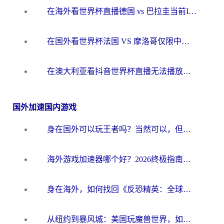
在海外看世界杯直播德国 vs 巴拉圭当前IP受限制？这篇指南帮你轻松解决地区限制
在国外看世界杯法国 VS 摩洛哥仅限中国大陆？别让地域限制拦下你的欢呼
在澳大利亚看抖音世界杯直播无法播放？海外党体育观赛终极指南来了！
国外加速国内游戏
身在国外可以玩王者吗？当然可以，但你需要这份“加速”指南
海外游戏加速器哪个好？2026终极指南帮你畅玩国服+解决卡顿难题
身在海外，如何找回《反恐精英：全球攻势》国服的丝滑手感？一份给你的终极指南
从纽约到暴风城：美国玩魔兽世界，如何找到你的最佳网络航线