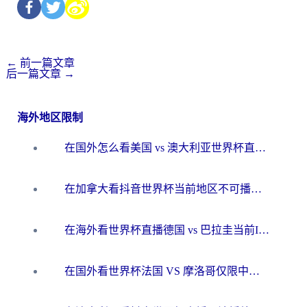
←
前一篇文章
后一篇文章
→
海外地区限制
在国外怎么看美国 vs 澳大利亚世界杯直播？海外党必藏的中文解说观赛指南
在加拿大看抖音世界杯当前地区不可播放？海外党体育观赛终极指南
在海外看世界杯直播德国 vs 巴拉圭当前IP受限制？这篇指南帮你轻松解决地区限制
在国外看世界杯法国 VS 摩洛哥仅限中国大陆？别让地域限制拦下你的欢呼