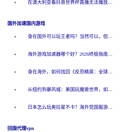
在澳大利亚看抖音世界杯直播无法播放？海外党体育观赛终极指南来了！
国外加速国内游戏
身在国外可以玩王者吗？当然可以，但你需要这份“加速”指南
海外游戏加速器哪个好？2026终极指南帮你畅玩国服+解决卡顿难题
身在海外，如何找回《反恐精英：全球攻势》国服的丝滑手感？一份给你的终极指南
从纽约到暴风城：美国玩魔兽世界，如何找到你的最佳网络航线
日本怎么玩奥拉星不卡？海外党国服游戏加速器选择全攻略
回国代理vpn