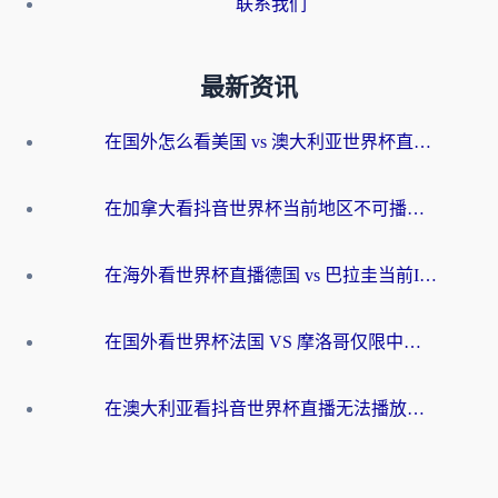
联系我们
最新资讯
在国外怎么看美国 vs 澳大利亚世界杯直播？海外党必藏的中文解说观赛指南
在加拿大看抖音世界杯当前地区不可播放？海外党体育观赛终极指南
在海外看世界杯直播德国 vs 巴拉圭当前IP受限制？这篇指南帮你轻松解决地区限制
在国外看世界杯法国 VS 摩洛哥仅限中国大陆？别让地域限制拦下你的欢呼
在澳大利亚看抖音世界杯直播无法播放？海外党体育观赛终极指南来了！