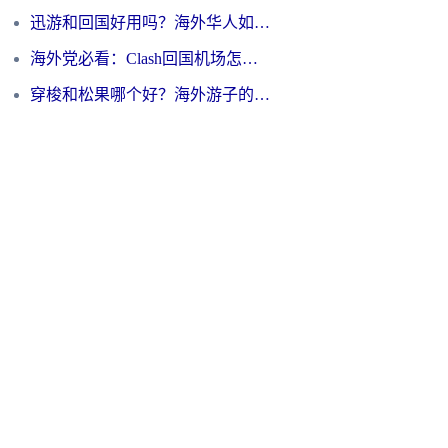
迅游和回国好用吗？海外华人如何选择靠谱的回国加速器
海外党必看：Clash回国机场怎么选？一篇搞定无缝访问国内资源的全攻略
穿梭和松果哪个好？海外游子的数字归乡路，到底该怎么选