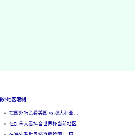
海外地区限制
在国外怎么看美国 vs 澳大利亚世界杯直播？海外党必藏的中文解说观赛指南
在加拿大看抖音世界杯当前地区不可播放？海外党体育观赛终极指南
在海外看世界杯直播德国 vs 巴拉圭当前IP受限制？这篇指南帮你轻松解决地区限制