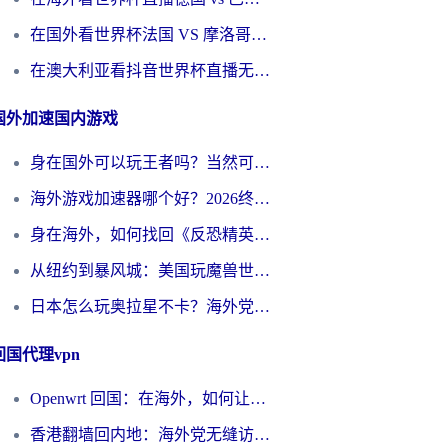
在国外看世界杯法国 VS 摩洛哥仅限中国大陆？别让地域限制拦下你的欢呼
在澳大利亚看抖音世界杯直播无法播放？海外党体育观赛终极指南来了！
国外加速国内游戏
身在国外可以玩王者吗？当然可以，但你需要这份“加速”指南
海外游戏加速器哪个好？2026终极指南帮你畅玩国服+解决卡顿难题
身在海外，如何找回《反恐精英：全球攻势》国服的丝滑手感？一份给你的终极指南
从纽约到暴风城：美国玩魔兽世界，如何找到你的最佳网络航线
日本怎么玩奥拉星不卡？海外党国服游戏加速器选择全攻略
回国代理vpn
Openwrt 回国：在海外，如何让家的网络触手可及
香港翻墙回内地：海外党无缝访问国内资源的加速器选择全攻略