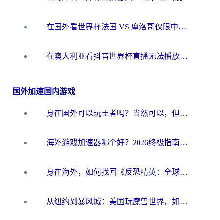
在国外看世界杯法国 VS 摩洛哥仅限中国大陆？别让地域限制拦下你的欢呼
在澳大利亚看抖音世界杯直播无法播放？海外党体育观赛终极指南来了！
国外加速国内游戏
身在国外可以玩王者吗？当然可以，但你需要这份“加速”指南
海外游戏加速器哪个好？2026终极指南帮你畅玩国服+解决卡顿难题
身在海外，如何找回《反恐精英：全球攻势》国服的丝滑手感？一份给你的终极指南
从纽约到暴风城：美国玩魔兽世界，如何找到你的最佳网络航线