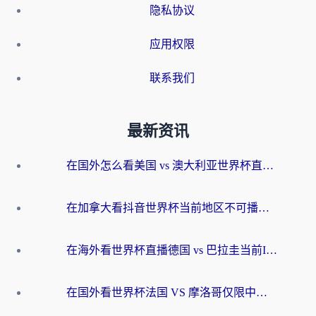
隐私协议
应用权限
联系我们
最新资讯
在国外怎么看美国 vs 澳大利亚世界杯直播？海外党必藏的中文解说观赛指南
在加拿大看抖音世界杯当前地区不可播放？海外党体育观赛终极指南
在海外看世界杯直播德国 vs 巴拉圭当前IP受限制？这篇指南帮你轻松解决地区限制
在国外看世界杯法国 VS 摩洛哥仅限中国大陆？别让地域限制拦下你的欢呼