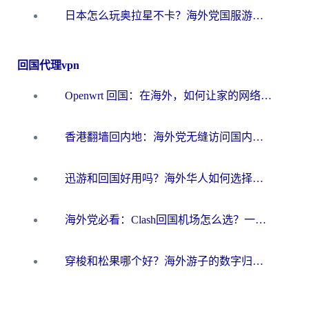
日本怎么玩奥拉星不卡？海外党国服游戏加速器选择全攻略
回国代理vpn
Openwrt 回国：在海外，如何让家的网络触手可及
香港翻墙回内地：海外党无缝访问国内资源的加速器选择全攻略
迅游和回国好用吗？海外华人如何选择靠谱的回国加速器
海外党必看：Clash回国机场怎么选？一篇搞定无缝访问国内资源的全攻略
穿梭和松果哪个好？海外游子的数字归乡路，到底该怎么选