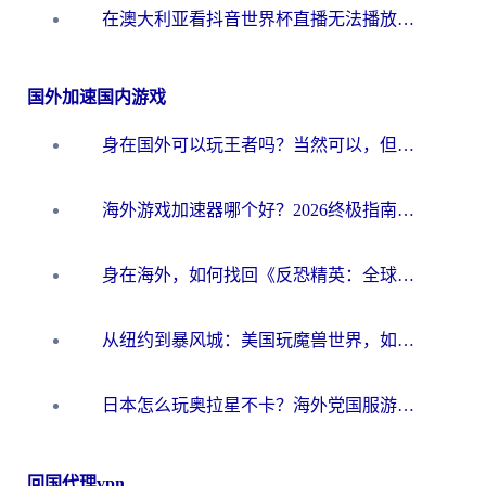
在澳大利亚看抖音世界杯直播无法播放？海外党体育观赛终极指南来了！
国外加速国内游戏
身在国外可以玩王者吗？当然可以，但你需要这份“加速”指南
海外游戏加速器哪个好？2026终极指南帮你畅玩国服+解决卡顿难题
身在海外，如何找回《反恐精英：全球攻势》国服的丝滑手感？一份给你的终极指南
从纽约到暴风城：美国玩魔兽世界，如何找到你的最佳网络航线
日本怎么玩奥拉星不卡？海外党国服游戏加速器选择全攻略
回国代理vpn