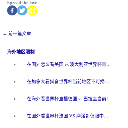
Spread the love
←
前一篇文章
海外地区限制
在国外怎么看美国 vs 澳大利亚世界杯直播？海外党必藏的中文解说观赛指南
在加拿大看抖音世界杯当前地区不可播放？海外党体育观赛终极指南
在海外看世界杯直播德国 vs 巴拉圭当前IP受限制？这篇指南帮你轻松解决地区限制
在国外看世界杯法国 VS 摩洛哥仅限中国大陆？别让地域限制拦下你的欢呼