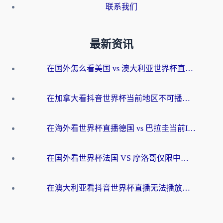
联系我们
最新资讯
在国外怎么看美国 vs 澳大利亚世界杯直播？海外党必藏的中文解说观赛指南
在加拿大看抖音世界杯当前地区不可播放？海外党体育观赛终极指南
在海外看世界杯直播德国 vs 巴拉圭当前IP受限制？这篇指南帮你轻松解决地区限制
在国外看世界杯法国 VS 摩洛哥仅限中国大陆？别让地域限制拦下你的欢呼
在澳大利亚看抖音世界杯直播无法播放？海外党体育观赛终极指南来了！