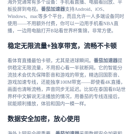
海外党通常有多个设备：手机看直播、电脑看回放、平
板投屏到电视。
番茄加速器
支持Android、iOS、
Windows、mac等多个平台，而且允许一人多端设备同时
使用——不用额外付费，你可以一边用手机看NBA直
播，一边用电脑打开B站看世界杯集锦，非常方便。
稳定无限流量+独享带宽，流畅不卡顿
看体育直播最怕卡顿，尤其是进球瞬间。
番茄加速器
提
供稳定无限流量，不用担心看一半就断网。它的智能分
流技术会优先保障影音和游戏的带宽，精选回国影音、
游戏加速专线，还能独享100M带宽——即使看4K直播，
画面也清晰流畅，声音同步无延迟。比如在泰国看B站世
界杯中文解说无法播放的情况，用番茄的专线连接后，
就能顺利播放，体验和国内一模一样。
数据安全加密，放心使用
海外上网安全很重要，
番茄加速器
采用数据安全加密和