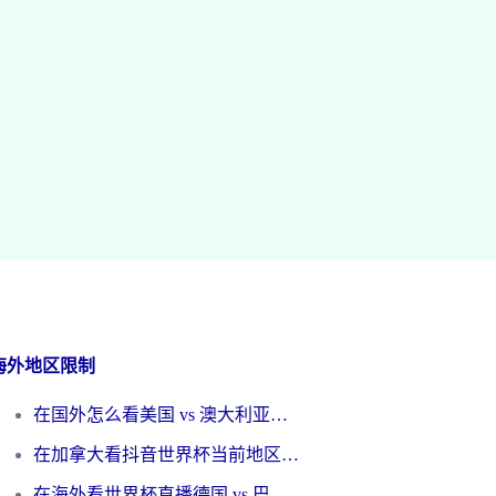
海外地区限制
在国外怎么看美国 vs 澳大利亚世界杯直播？海外党必藏的中文解说观赛指南
在加拿大看抖音世界杯当前地区不可播放？海外党体育观赛终极指南
在海外看世界杯直播德国 vs 巴拉圭当前IP受限制？这篇指南帮你轻松解决地区限制