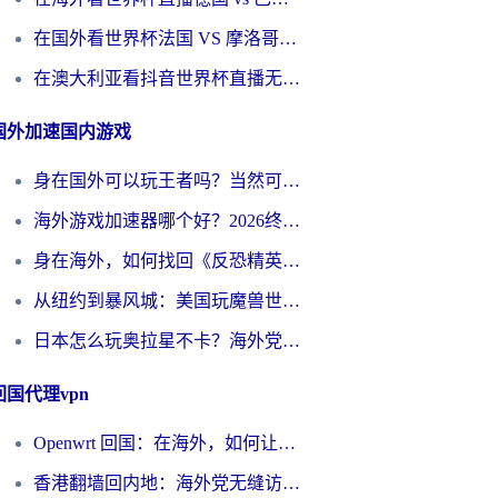
在国外看世界杯法国 VS 摩洛哥仅限中国大陆？别让地域限制拦下你的欢呼
在澳大利亚看抖音世界杯直播无法播放？海外党体育观赛终极指南来了！
国外加速国内游戏
身在国外可以玩王者吗？当然可以，但你需要这份“加速”指南
海外游戏加速器哪个好？2026终极指南帮你畅玩国服+解决卡顿难题
身在海外，如何找回《反恐精英：全球攻势》国服的丝滑手感？一份给你的终极指南
从纽约到暴风城：美国玩魔兽世界，如何找到你的最佳网络航线
日本怎么玩奥拉星不卡？海外党国服游戏加速器选择全攻略
回国代理vpn
Openwrt 回国：在海外，如何让家的网络触手可及
香港翻墙回内地：海外党无缝访问国内资源的加速器选择全攻略