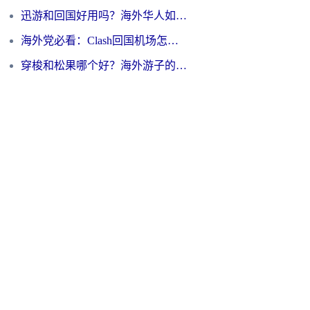
迅游和回国好用吗？海外华人如何选择靠谱的回国加速器
海外党必看：Clash回国机场怎么选？一篇搞定无缝访问国内资源的全攻略
穿梭和松果哪个好？海外游子的数字归乡路，到底该怎么选