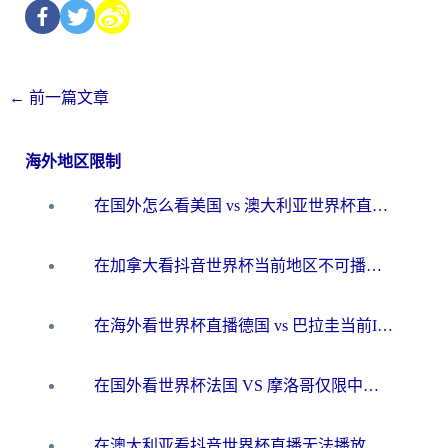
←
前一篇文章
海外地区限制
在国外怎么看美国 vs 澳大利亚世界杯直播？海外党必藏的中文解说观赛指南
在加拿大看抖音世界杯当前地区不可播放？海外党体育观赛终极指南
在海外看世界杯直播德国 vs 巴拉圭当前IP受限制？这篇指南帮你轻松解决地区限制
在国外看世界杯法国 VS 摩洛哥仅限中国大陆？别让地域限制拦下你的欢呼
在澳大利亚看抖音世界杯直播无法播放？海外党体育观赛终极指南来了！