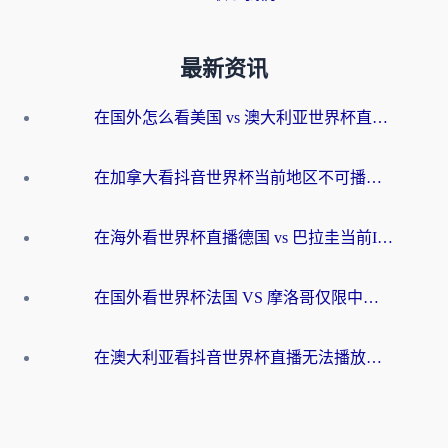
最新资讯
在国外怎么看美国 vs 澳大利亚世界杯直播？海外党必藏的中文解说观赛指南
在加拿大看抖音世界杯当前地区不可播放？海外党体育观赛终极指南
在海外看世界杯直播德国 vs 巴拉圭当前IP受限制？这篇指南帮你轻松解决地区限制
在国外看世界杯法国 VS 摩洛哥仅限中国大陆？别让地域限制拦下你的欢呼
在澳大利亚看抖音世界杯直播无法播放？海外党体育观赛终极指南来了！