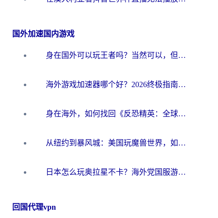
国外加速国内游戏
身在国外可以玩王者吗？当然可以，但你需要这份“加速”指南
海外游戏加速器哪个好？2026终极指南帮你畅玩国服+解决卡顿难题
身在海外，如何找回《反恐精英：全球攻势》国服的丝滑手感？一份给你的终极指南
从纽约到暴风城：美国玩魔兽世界，如何找到你的最佳网络航线
日本怎么玩奥拉星不卡？海外党国服游戏加速器选择全攻略
回国代理vpn