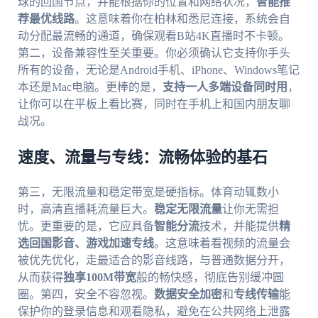
球的回国节点，并能根据你的位置和网络状况，
智能推
荐最优线路
。这意味着你在柏林和悉尼连接，系统会自
动分配最流畅的通道，确保观看B站4K直播时不卡顿。
第二，设备兼容性至关重要。你必须确认它支持你手头
所有的设备，无论是Android手机、iPhone、Windows笔记
本还是Mac电脑。更棒的是，
支持一人多端设备同时用
，
让你可以在平板上看比赛，同时在手机上和国内朋友聊
战况。
速度、流量与专线：流畅体验的基石
第三，无限流量和稳定带宽是硬指标。体育动辄数小
时，高清直播耗流量巨大。
稳定无限流量
让你无需担
忧。更重要的是，它应具备
智能分流
技术，并能提供
精
选回国影音、游戏加速专线
。这意味着看视频的流量会
被优先优化，走最适合的影音线路，与普通数据分开，
从而获得
独享100M带宽
般的畅快感，彻底告别缓冲圆
圈。第四，安全不容忽视。
数据安全加密
和
专线传输
能
保护你的登录信息和观看隐私，避免在公共网络上泄露