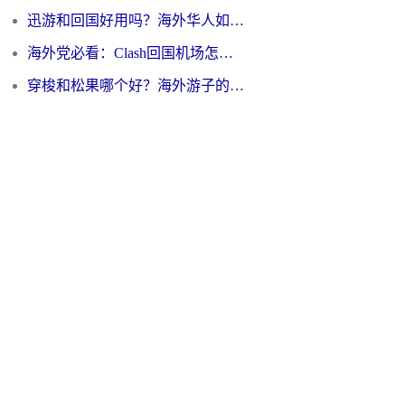
迅游和回国好用吗？海外华人如何选择靠谱的回国加速器
海外党必看：Clash回国机场怎么选？一篇搞定无缝访问国内资源的全攻略
穿梭和松果哪个好？海外游子的数字归乡路，到底该怎么选