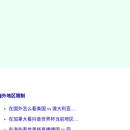
海外地区限制
在国外怎么看美国 vs 澳大利亚世界杯直播？海外党必藏的中文解说观赛指南
在加拿大看抖音世界杯当前地区不可播放？海外党体育观赛终极指南
在海外看世界杯直播德国 vs 巴拉圭当前IP受限制？这篇指南帮你轻松解决地区限制