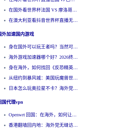
在国外看世界杯法国 VS 摩洛哥仅限中国大陆？别让地域限制拦下你的欢呼
在澳大利亚看抖音世界杯直播无法播放？海外党体育观赛终极指南来了！
国外加速国内游戏
身在国外可以玩王者吗？当然可以，但你需要这份“加速”指南
海外游戏加速器哪个好？2026终极指南帮你畅玩国服+解决卡顿难题
身在海外，如何找回《反恐精英：全球攻势》国服的丝滑手感？一份给你的终极指南
从纽约到暴风城：美国玩魔兽世界，如何找到你的最佳网络航线
日本怎么玩奥拉星不卡？海外党国服游戏加速器选择全攻略
回国代理vpn
Openwrt 回国：在海外，如何让家的网络触手可及
香港翻墙回内地：海外党无缝访问国内资源的加速器选择全攻略