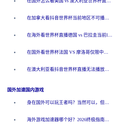
在国外怎么看美国 vs 澳大利亚世界杯直播？海外党必藏的中文解说观赛指南
在加拿大看抖音世界杯当前地区不可播放？海外党体育观赛终极指南
在海外看世界杯直播德国 vs 巴拉圭当前IP受限制？这篇指南帮你轻松解决地区限制
在国外看世界杯法国 VS 摩洛哥仅限中国大陆？别让地域限制拦下你的欢呼
在澳大利亚看抖音世界杯直播无法播放？海外党体育观赛终极指南来了！
国外加速国内游戏
身在国外可以玩王者吗？当然可以，但你需要这份“加速”指南
海外游戏加速器哪个好？2026终极指南帮你畅玩国服+解决卡顿难题