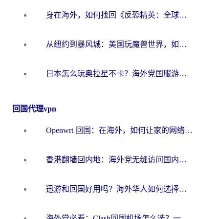
身在海外，如何找回《反恐精英：全球攻势》国服的丝滑手感？一份给你的终极指南
从纽约到暴风城：美国玩魔兽世界，如何找到你的最佳网络航线
日本怎么玩奥拉星不卡？海外党国服游戏加速器选择全攻略
回国代理vpn
Openwrt 回国：在海外，如何让家的网络触手可及
香港翻墙回内地：海外党无缝访问国内资源的加速器选择全攻略
迅游和回国好用吗？海外华人如何选择靠谱的回国加速器
海外党必看：Clash回国机场怎么选？一篇搞定无缝访问国内资源的全攻略