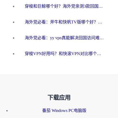
穿梭和巨鲸哪个好？海外党亲测3款回国加速器，教你避开90%的坑
海外党必看：斧牛和快帆TV版哪个好？3分钟选对回国加速器，无缝刷B站、追热剧
海外党必看：yy vpn真能解决回国访问难题？附云极initap测评+免费方案对比
穿梭VPN好用吗？和快滚VPN对比哪个回国效果更好？海外党选回国加速器必看指南
下载应用
番茄 Windows PC电脑版