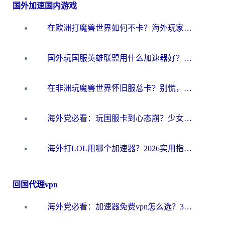
国外加速国内游戏
在欧洲打魔兽世界如何不卡？海外玩家的国服游戏加速终极攻略
国外玩国服英雄联盟用什么加速器好？海外党亲测有效的国服游戏加速指南
在非洲玩魔兽世界怀旧服总卡？别慌，这份指南帮你丝滑开荒
海外党必看：玩国服卡到心态崩？少女前线云图计划加速器免费推荐+碧蓝航线足球世界流畅攻略
海外打LOL用哪个加速器？2026实用指南：从延迟到设备适配，一篇解决你的国服游戏痛点
回国代理vpn
海外党必看：加速器免费vpn怎么选？3步教你无缝访问国内资源