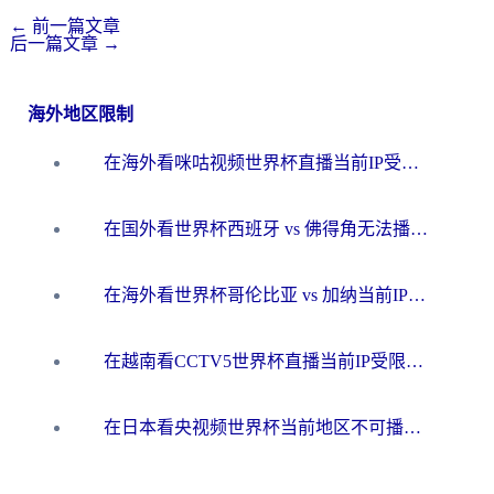
←
前一篇文章
后一篇文章
→
海外地区限制
在海外看咪咕视频世界杯直播当前IP受限制？这篇指南帮你搞定所有体育赛事观看难题
在国外看世界杯西班牙 vs 佛得角无法播放？这篇指南帮你解锁所有中文体育直播
在海外看世界杯哥伦比亚 vs 加纳当前IP受限制？这篇指南帮你流畅看中文解说赛事
在越南看CCTV5世界杯直播当前IP受限制？海外党体育观赛终极指南来了
在日本看央视频世界杯当前地区不可播放？海外党体育观赛终极指南