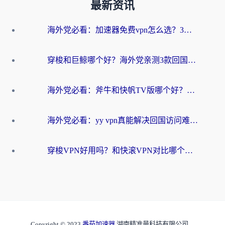
最新资讯
海外党必看：加速器免费vpn怎么选？3步教你无缝访问国内资源
穿梭和巨鲸哪个好？海外党亲测3款回国加速器，教你避开90%的坑
海外党必看：斧牛和快帆TV版哪个好？3分钟选对回国加速器，无缝刷B站、追热剧
海外党必看：yy vpn真能解决回国访问难题？附云极initap测评+免费方案对比
穿梭VPN好用吗？和快滚VPN对比哪个回国效果更好？海外党选回国加速器必看指南
Copyright © 2023
番茄加速器
湖南精准量科技有限公司