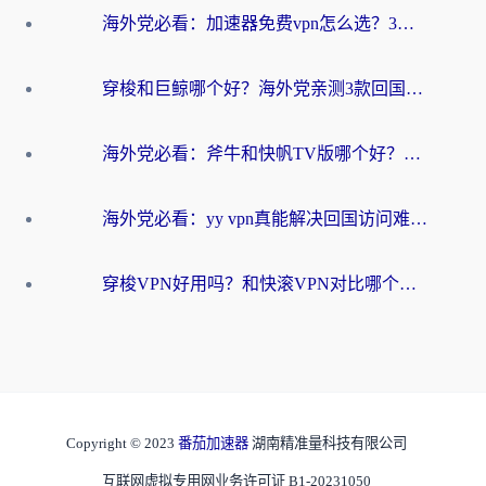
海外党必看：加速器免费vpn怎么选？3步教你无缝访问国内资源
穿梭和巨鲸哪个好？海外党亲测3款回国加速器，教你避开90%的坑
海外党必看：斧牛和快帆TV版哪个好？3分钟选对回国加速器，无缝刷B站、追热剧
海外党必看：yy vpn真能解决回国访问难题？附云极initap测评+免费方案对比
穿梭VPN好用吗？和快滚VPN对比哪个回国效果更好？海外党选回国加速器必看指南
Copyright © 2023
番茄加速器
湖南精准量科技有限公司
互联网虚拟专用网业务许可证 B1-20231050