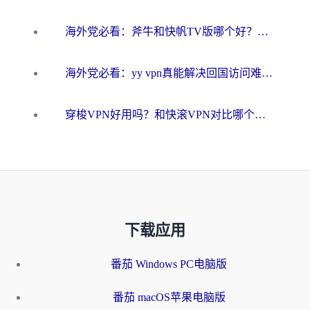
海外党必看：斧牛和快帆TV版哪个好？3分钟选对回国加速器，无缝刷B站、追热剧
海外党必看：yy vpn真能解决回国访问难题？附云极initap测评+免费方案对比
穿梭VPN好用吗？和快滚VPN对比哪个回国效果更好？海外党选回国加速器必看指南
下载应用
番茄 Windows PC电脑版
番茄 macOS苹果电脑版