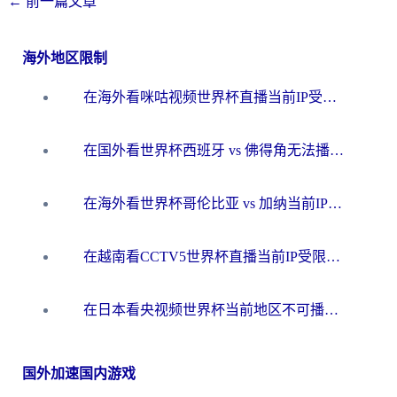
←
前一篇文章
海外地区限制
在海外看咪咕视频世界杯直播当前IP受限制？这篇指南帮你搞定所有体育赛事观看难题
在国外看世界杯西班牙 vs 佛得角无法播放？这篇指南帮你解锁所有中文体育直播
在海外看世界杯哥伦比亚 vs 加纳当前IP受限制？这篇指南帮你流畅看中文解说赛事
在越南看CCTV5世界杯直播当前IP受限制？海外党体育观赛终极指南来了
在日本看央视频世界杯当前地区不可播放？海外党体育观赛终极指南
国外加速国内游戏