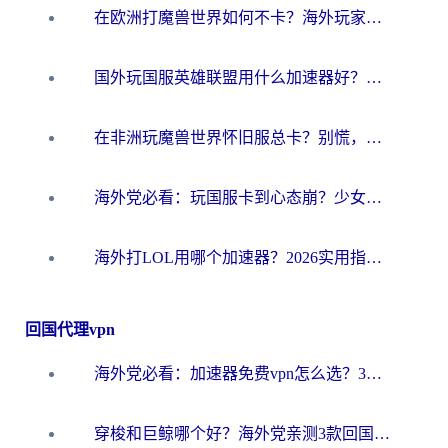
在欧洲打魔兽世界如何不卡？海外玩家的国服游戏加速终极攻略
国外玩国服英雄联盟用什么加速器好？海外党亲测有效的国服游戏加速指南
在非洲玩魔兽世界怀旧服总卡？别慌，这份指南帮你丝滑开荒
海外党必看：玩国服卡到心态崩？少女前线云图计划加速器免费推荐+碧蓝航线足球世界流畅攻略
海外打LOL用哪个加速器？2026实用指南：从延迟到设备适配，一篇解决你的国服游戏痛点
回国代理vpn
海外党必看：加速器免费vpn怎么选？3步教你无缝访问国内资源
穿梭和巨鲸哪个好？海外党亲测3款回国加速器，教你避开90%的坑