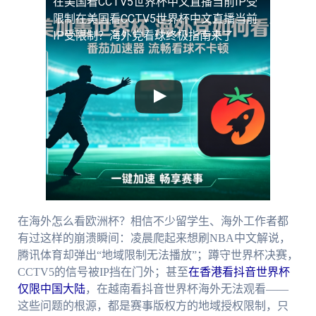
在美国看CCTV5世界杯中文直播当前IP受
限制
在美国看CCTV5世界杯中文直播当前
IP受限制？海外党看球终极指南来了
在海外怎么看欧洲杯？相信不少留学生、海外工作者都
有过这样的崩溃瞬间：凌晨爬起来想刷NBA中文解说，
腾讯体育却弹出“地域限制无法播放”；蹲守世界杯决赛，
CCTV5的信号被IP挡在门外；甚至
在香港看抖音世界杯
仅限中国大陆
，在越南看抖音世界杯海外无法观看——
这些问题的根源，都是赛事版权方的地域授权限制，只