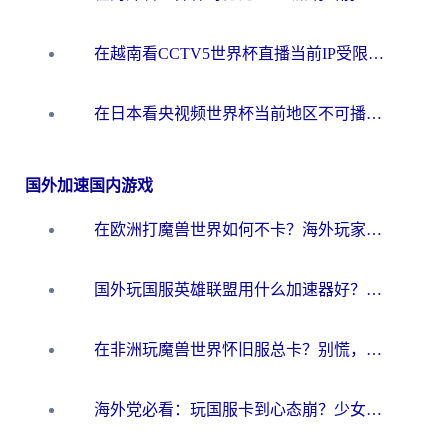
在越南看CCTV5世界杯直播当前IP受限制？海外党体育观赛终极指南来了
在日本看央视频世界杯当前地区不可播放？海外党体育观赛终极指南
国外加速国内游戏
在欧洲打魔兽世界如何不卡？海外玩家的国服游戏加速终极攻略
国外玩国服英雄联盟用什么加速器好？海外党亲测有效的国服游戏加速指南
在非洲玩魔兽世界怀旧服总卡？别慌，这份指南帮你丝滑开荒
海外党必看：玩国服卡到心态崩？少女前线云图计划加速器免费推荐+碧蓝航线足球世界流畅攻略