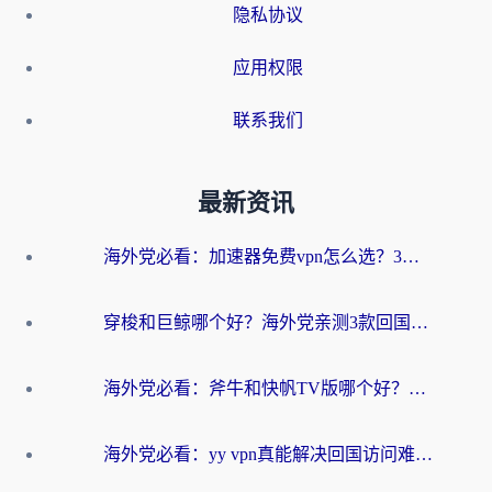
隐私协议
应用权限
联系我们
最新资讯
海外党必看：加速器免费vpn怎么选？3步教你无缝访问国内资源
穿梭和巨鲸哪个好？海外党亲测3款回国加速器，教你避开90%的坑
海外党必看：斧牛和快帆TV版哪个好？3分钟选对回国加速器，无缝刷B站、追热剧
海外党必看：yy vpn真能解决回国访问难题？附云极initap测评+免费方案对比