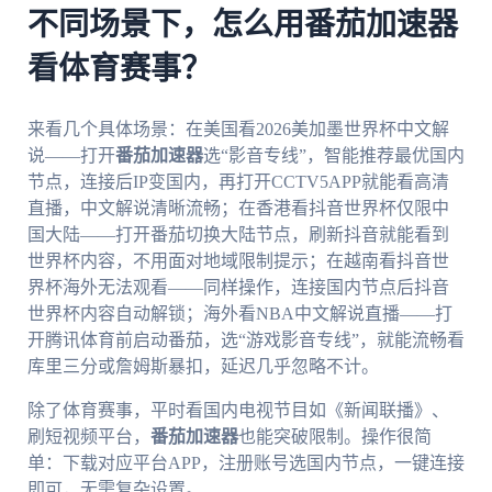
不同场景下，怎么用番茄加速器
看体育赛事？
来看几个具体场景：在美国看2026美加墨世界杯中文解
说——打开
番茄加速器
选“影音专线”，智能推荐最优国内
节点，连接后IP变国内，再打开CCTV5APP就能看高清
直播，中文解说清晰流畅；在香港看抖音世界杯仅限中
国大陆——打开番茄切换大陆节点，刷新抖音就能看到
世界杯内容，不用面对地域限制提示；在越南看抖音世
界杯海外无法观看——同样操作，连接国内节点后抖音
世界杯内容自动解锁；海外看NBA中文解说直播——打
开腾讯体育前启动番茄，选“游戏影音专线”，就能流畅看
库里三分或詹姆斯暴扣，延迟几乎忽略不计。
除了体育赛事，平时看国内电视节目如《新闻联播》、
刷短视频平台，
番茄加速器
也能突破限制。操作很简
单：下载对应平台APP，注册账号选国内节点，一键连接
即可，无需复杂设置。