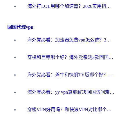
海外打LOL用哪个加速器？2026实用指南：从延迟到设备适配，一篇解决你的国服游戏痛点
回国代理vpn
海外党必看：加速器免费vpn怎么选？3步教你无缝访问国内资源
穿梭和巨鲸哪个好？海外党亲测3款回国加速器，教你避开90%的坑
海外党必看：斧牛和快帆TV版哪个好？3分钟选对回国加速器，无缝刷B站、追热剧
海外党必看：yy vpn真能解决回国访问难题？附云极initap测评+免费方案对比
穿梭VPN好用吗？和快滚VPN对比哪个回国效果更好？海外党选回国加速器必看指南