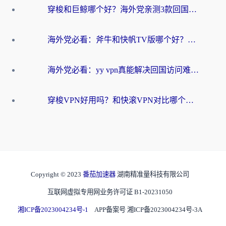
穿梭和巨鲸哪个好？海外党亲测3款回国加速器，教你避开90%的坑
海外党必看：斧牛和快帆TV版哪个好？3分钟选对回国加速器，无缝刷B站、追热剧
海外党必看：yy vpn真能解决回国访问难题？附云极initap测评+免费方案对比
穿梭VPN好用吗？和快滚VPN对比哪个回国效果更好？海外党选回国加速器必看指南
Copyright © 2023
番茄加速器
湖南精准量科技有限公司
互联网虚拟专用网业务许可证 B1-20231050
湘ICP备2023004234号-1
APP备案号 湘ICP备2023004234号-3A