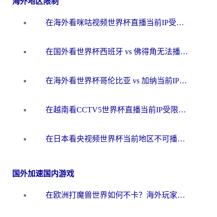
海外地区限制
在海外看咪咕视频世界杯直播当前IP受限制？这篇指南帮你搞定所有体育赛事观看难题
在国外看世界杯西班牙 vs 佛得角无法播放？这篇指南帮你解锁所有中文体育直播
在海外看世界杯哥伦比亚 vs 加纳当前IP受限制？这篇指南帮你流畅看中文解说赛事
在越南看CCTV5世界杯直播当前IP受限制？海外党体育观赛终极指南来了
在日本看央视频世界杯当前地区不可播放？海外党体育观赛终极指南
国外加速国内游戏
在欧洲打魔兽世界如何不卡？海外玩家的国服游戏加速终极攻略