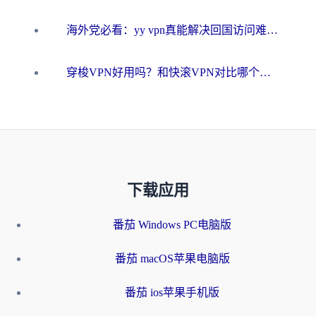
海外党必看：yy vpn真能解决回国访问难题？附云极initap测评+免费方案对比
穿梭VPN好用吗？和快滚VPN对比哪个回国效果更好？海外党选回国加速器必看指南
下载应用
番茄 Windows PC电脑版
番茄 macOS苹果电脑版
番茄 ios苹果手机版