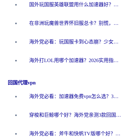
国外玩国服英雄联盟用什么加速器好？海外党亲测有效的国服游戏加速指南
在非洲玩魔兽世界怀旧服总卡？别慌，这份指南帮你丝滑开荒
海外党必看：玩国服卡到心态崩？少女前线云图计划加速器免费推荐+碧蓝航线足球世界流畅攻略
海外打LOL用哪个加速器？2026实用指南：从延迟到设备适配，一篇解决你的国服游戏痛点
回国代理vpn
海外党必看：加速器免费vpn怎么选？3步教你无缝访问国内资源
穿梭和巨鲸哪个好？海外党亲测3款回国加速器，教你避开90%的坑
海外党必看：斧牛和快帆TV版哪个好？3分钟选对回国加速器，无缝刷B站、追热剧