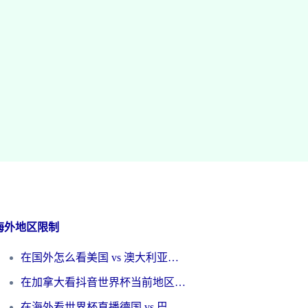
海外地区限制
在国外怎么看美国 vs 澳大利亚世界杯直播？海外党必藏的中文解说观赛指南
在加拿大看抖音世界杯当前地区不可播放？海外党体育观赛终极指南
在海外看世界杯直播德国 vs 巴拉圭当前IP受限制？这篇指南帮你轻松解决地区限制