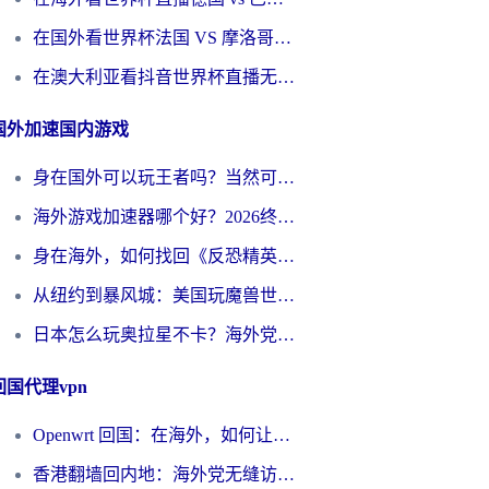
在国外看世界杯法国 VS 摩洛哥仅限中国大陆？别让地域限制拦下你的欢呼
在澳大利亚看抖音世界杯直播无法播放？海外党体育观赛终极指南来了！
国外加速国内游戏
身在国外可以玩王者吗？当然可以，但你需要这份“加速”指南
海外游戏加速器哪个好？2026终极指南帮你畅玩国服+解决卡顿难题
身在海外，如何找回《反恐精英：全球攻势》国服的丝滑手感？一份给你的终极指南
从纽约到暴风城：美国玩魔兽世界，如何找到你的最佳网络航线
日本怎么玩奥拉星不卡？海外党国服游戏加速器选择全攻略
回国代理vpn
Openwrt 回国：在海外，如何让家的网络触手可及
香港翻墙回内地：海外党无缝访问国内资源的加速器选择全攻略