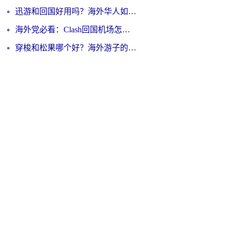
迅游和回国好用吗？海外华人如何选择靠谱的回国加速器
海外党必看：Clash回国机场怎么选？一篇搞定无缝访问国内资源的全攻略
穿梭和松果哪个好？海外游子的数字归乡路，到底该怎么选