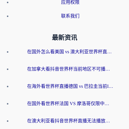
应用权限
联系我们
最新资讯
在国外怎么看美国 vs 澳大利亚世界杯直播？海外党必藏的中文解说观赛指南
在加拿大看抖音世界杯当前地区不可播放？海外党体育观赛终极指南
在海外看世界杯直播德国 vs 巴拉圭当前IP受限制？这篇指南帮你轻松解决地区限制
在国外看世界杯法国 VS 摩洛哥仅限中国大陆？别让地域限制拦下你的欢呼
在澳大利亚看抖音世界杯直播无法播放？海外党体育观赛终极指南来了！