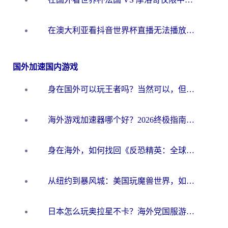
在澳大利亚看抖音世界杯直播无法播放？海外党体育观赛终极指南来了！
国外加速国内游戏
身在国外可以玩王者吗？当然可以，但你需要这份“加速”指南
海外游戏加速器哪个好？2026终极指南帮你畅玩国服+解决卡顿难题
身在海外，如何找回《反恐精英：全球攻势》国服的丝滑手感？一份给你的终极指南
从纽约到暴风城：美国玩魔兽世界，如何找到你的最佳网络航线
日本怎么玩奥拉星不卡？海外党国服游戏加速器选择全攻略