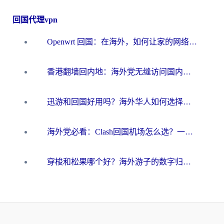
回国代理vpn
Openwrt 回国：在海外，如何让家的网络触手可及
香港翻墙回内地：海外党无缝访问国内资源的加速器选择全攻略
迅游和回国好用吗？海外华人如何选择靠谱的回国加速器
海外党必看：Clash回国机场怎么选？一篇搞定无缝访问国内资源的全攻略
穿梭和松果哪个好？海外游子的数字归乡路，到底该怎么选