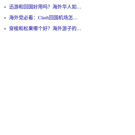
迅游和回国好用吗？海外华人如何选择靠谱的回国加速器
海外党必看：Clash回国机场怎么选？一篇搞定无缝访问国内资源的全攻略
穿梭和松果哪个好？海外游子的数字归乡路，到底该怎么选