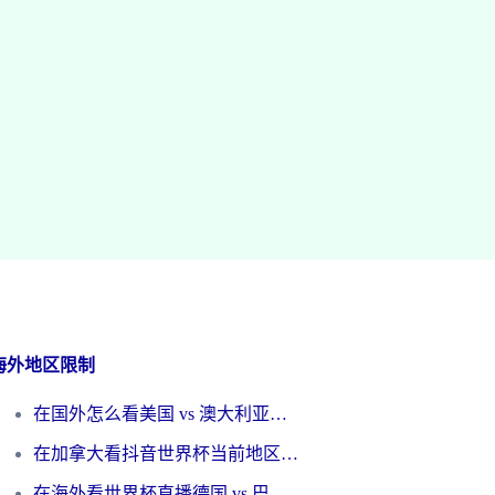
海外地区限制
在国外怎么看美国 vs 澳大利亚世界杯直播？海外党必藏的中文解说观赛指南
在加拿大看抖音世界杯当前地区不可播放？海外党体育观赛终极指南
在海外看世界杯直播德国 vs 巴拉圭当前IP受限制？这篇指南帮你轻松解决地区限制