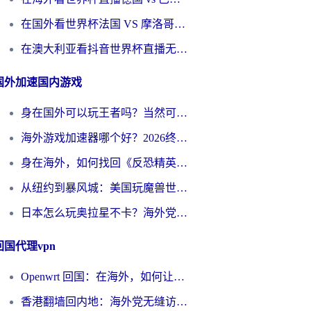
在国外看世界杯法国 VS 摩洛哥仅限中国大陆？别让地域限制拦下你的欢呼
在澳大利亚看抖音世界杯直播无法播放？海外党体育观赛终极指南来了！
国外加速国内游戏
身在国外可以玩王者吗？当然可以，但你需要这份“加速”指南
海外游戏加速器哪个好？2026终极指南帮你畅玩国服+解决卡顿难题
身在海外，如何找回《反恐精英：全球攻势》国服的丝滑手感？一份给你的终极指南
从纽约到暴风城：美国玩魔兽世界，如何找到你的最佳网络航线
日本怎么玩奥拉星不卡？海外党国服游戏加速器选择全攻略
回国代理vpn
Openwrt 回国：在海外，如何让家的网络触手可及
香港翻墙回内地：海外党无缝访问国内资源的加速器选择全攻略