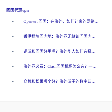
回国代理vpn
Openwrt 回国：在海外，如何让家的网络触手可及
香港翻墙回内地：海外党无缝访问国内资源的加速器选择全攻略
迅游和回国好用吗？海外华人如何选择靠谱的回国加速器
海外党必看：Clash回国机场怎么选？一篇搞定无缝访问国内资源的全攻略
穿梭和松果哪个好？海外游子的数字归乡路，到底该怎么选