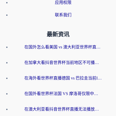
应用权限
联系我们
最新资讯
在国外怎么看美国 vs 澳大利亚世界杯直播？海外党必藏的中文解说观赛指南
在加拿大看抖音世界杯当前地区不可播放？海外党体育观赛终极指南
在海外看世界杯直播德国 vs 巴拉圭当前IP受限制？这篇指南帮你轻松解决地区限制
在国外看世界杯法国 VS 摩洛哥仅限中国大陆？别让地域限制拦下你的欢呼
在澳大利亚看抖音世界杯直播无法播放？海外党体育观赛终极指南来了！