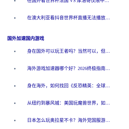
在国外看世界杯法国 VS 摩洛哥仅限中国大陆？别让地域限制拦下你的欢呼
在澳大利亚看抖音世界杯直播无法播放？海外党体育观赛终极指南来了！
国外加速国内游戏
身在国外可以玩王者吗？当然可以，但你需要这份“加速”指南
海外游戏加速器哪个好？2026终极指南帮你畅玩国服+解决卡顿难题
身在海外，如何找回《反恐精英：全球攻势》国服的丝滑手感？一份给你的终极指南
从纽约到暴风城：美国玩魔兽世界，如何找到你的最佳网络航线
日本怎么玩奥拉星不卡？海外党国服游戏加速器选择全攻略