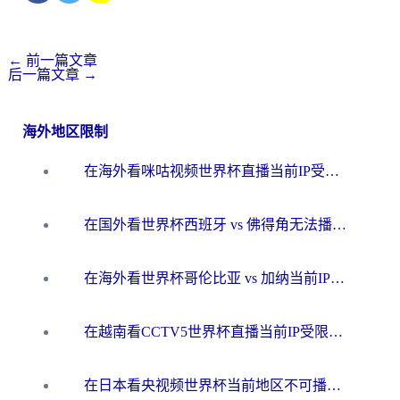
←
前一篇文章
后一篇文章
→
海外地区限制
在海外看咪咕视频世界杯直播当前IP受限制？这篇指南帮你搞定所有体育赛事观看难题
在国外看世界杯西班牙 vs 佛得角无法播放？这篇指南帮你解锁所有中文体育直播
在海外看世界杯哥伦比亚 vs 加纳当前IP受限制？这篇指南帮你流畅看中文解说赛事
在越南看CCTV5世界杯直播当前IP受限制？海外党体育观赛终极指南来了
在日本看央视频世界杯当前地区不可播放？海外党体育观赛终极指南