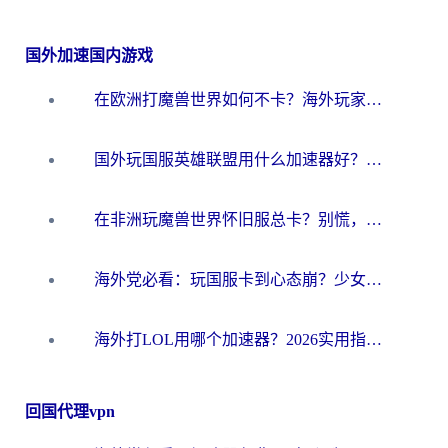
国外加速国内游戏
在欧洲打魔兽世界如何不卡？海外玩家的国服游戏加速终极攻略
国外玩国服英雄联盟用什么加速器好？海外党亲测有效的国服游戏加速指南
在非洲玩魔兽世界怀旧服总卡？别慌，这份指南帮你丝滑开荒
海外党必看：玩国服卡到心态崩？少女前线云图计划加速器免费推荐+碧蓝航线足球世界流畅攻略
海外打LOL用哪个加速器？2026实用指南：从延迟到设备适配，一篇解决你的国服游戏痛点
回国代理vpn