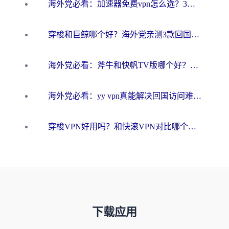
海外党必看：加速器免费vpn怎么选？3步教你无缝访问国内资源
穿梭和巨鲸哪个好？海外党亲测3款回国加速器，教你避开90%的坑
海外党必看：斧牛和快帆TV版哪个好？3分钟选对回国加速器，无缝刷B站、追热剧
海外党必看：yy vpn真能解决回国访问难题？附云极initap测评+免费方案对比
穿梭VPN好用吗？和快滚VPN对比哪个回国效果更好？海外党选回国加速器必看指南
下载应用