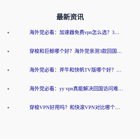
最新资讯
海外党必看：加速器免费vpn怎么选？3步教你无缝访问国内资源
穿梭和巨鲸哪个好？海外党亲测3款回国加速器，教你避开90%的坑
海外党必看：斧牛和快帆TV版哪个好？3分钟选对回国加速器，无缝刷B站、追热剧
海外党必看：yy vpn真能解决回国访问难题？附云极initap测评+免费方案对比
穿梭VPN好用吗？和快滚VPN对比哪个回国效果更好？海外党选回国加速器必看指南