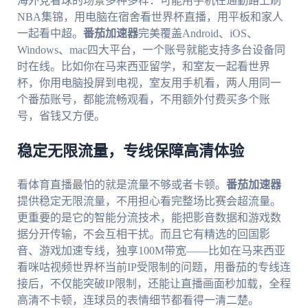
海外党看球的场景多种多样：可能用手机在通勤路上刷
NBA集锦，用电脑在宿舍看世界杯直播，用平板和家人
一起看中超。
番茄加速器
完美覆盖Android、iOS、
Windows、mac四大平台，一个账号就能支持多台设备同
时在线。比如你在马来西亚留学，和室友一起看世界
杯，你用电脑投屏到电视，室友用手机看，两人用同一
个番茄账号，都能流畅观看，不用额外付费买多个账
号，省钱又方便。
稳定无限流量，专线保障高清体验
看体育直播最怕的就是流量不够或者卡顿。
番茄加速器
提供稳定无限流量，不用担心看完整场比赛会超流量。
更重要的是它的智能分流技术，能把影音数据和游戏数
据分开传输，不会互相干扰。而且它有精选的回国影
音、游戏加速专线，独享100M带宽——比如在马来西亚
看咪咕视频世界杯当前IP受限制的问题，用番茄的专线连
接后，不仅能突破IP限制，还能让直播画面秒加载，全程
高清不卡顿，连球员的表情细节都看得一清二楚。