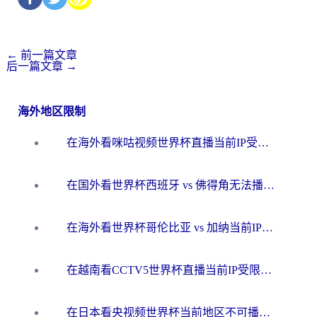
←
前一篇文章
后一篇文章
→
海外地区限制
在海外看咪咕视频世界杯直播当前IP受限制？这篇指南帮你搞定所有体育赛事观看难题
在国外看世界杯西班牙 vs 佛得角无法播放？这篇指南帮你解锁所有中文体育直播
在海外看世界杯哥伦比亚 vs 加纳当前IP受限制？这篇指南帮你流畅看中文解说赛事
在越南看CCTV5世界杯直播当前IP受限制？海外党体育观赛终极指南来了
在日本看央视频世界杯当前地区不可播放？海外党体育观赛终极指南