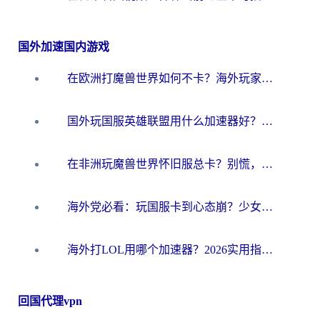
国外加速国内游戏
在欧洲打魔兽世界如何不卡？海外玩家的国服游戏加速终极攻略
国外玩国服英雄联盟用什么加速器好？海外党亲测有效的国服游戏加速指南
在非洲玩魔兽世界怀旧服总卡？别慌，这份指南帮你丝滑开荒
海外党必看：玩国服卡到心态崩？少女前线云图计划加速器免费推荐+碧蓝航线足球世界流畅攻略
海外打LOL用哪个加速器？2026实用指南：从延迟到设备适配，一篇解决你的国服游戏痛点
回国代理vpn