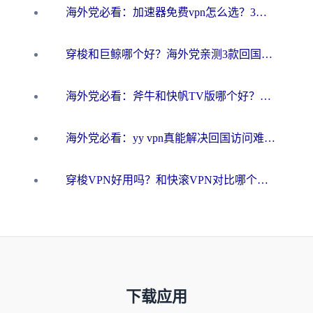
海外党必看：加速器免费vpn怎么选？3步教你无缝访问国内资源
穿梭和巨鲸哪个好？海外党亲测3款回国加速器，教你避开90%的坑
海外党必看：斧牛和快帆TV版哪个好？3分钟选对回国加速器，无缝刷B站、追热剧
海外党必看：yy vpn真能解决回国访问难题？附云极initap测评+免费方案对比
穿梭VPN好用吗？和快滚VPN对比哪个回国效果更好？海外党选回国加速器必看指南
下载应用