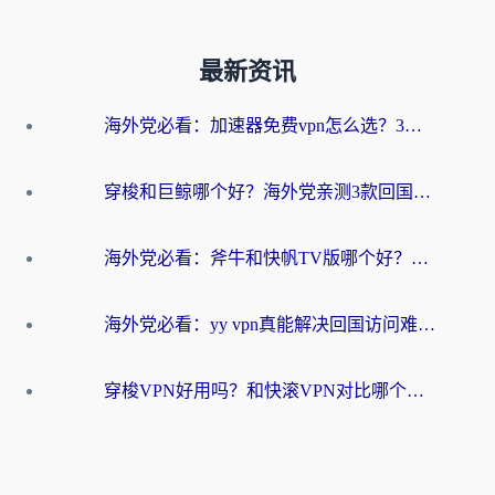
最新资讯
海外党必看：加速器免费vpn怎么选？3步教你无缝访问国内资源
穿梭和巨鲸哪个好？海外党亲测3款回国加速器，教你避开90%的坑
海外党必看：斧牛和快帆TV版哪个好？3分钟选对回国加速器，无缝刷B站、追热剧
海外党必看：yy vpn真能解决回国访问难题？附云极initap测评+免费方案对比
穿梭VPN好用吗？和快滚VPN对比哪个回国效果更好？海外党选回国加速器必看指南